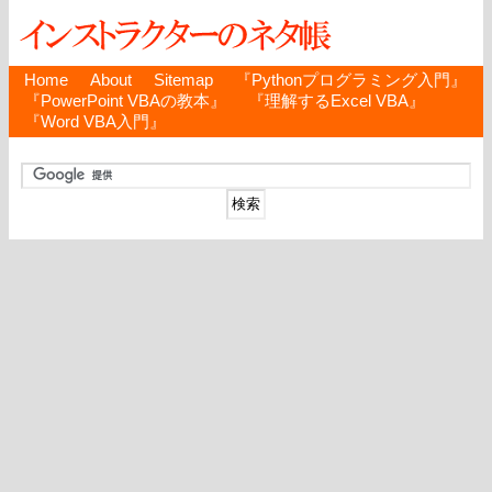
Home
About
Sitemap
『Pythonプログラミング入門』
『PowerPoint VBAの教本』
『理解するExcel VBA』
『Word VBA入門』