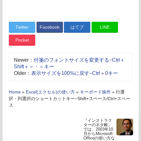
Twitter
Facebook
はてブ
LINE
Pocket
Newer：
付箋のフォントサイズを変更する−Ctrl＋
Shift＋＞・＜キー
Older：
表示サイズを100%に戻す−Ctrl＋0キー
Home
»
Excel(エクセル)の使い方
»
キーボード操作
»
行選
択・列選択のショートカットキー−Shift+スペース/Ctrl+スペー
ス
『インストラク
ターのネタ帳』
では、2003年10
月からMicrosoft
Officeの使い方な