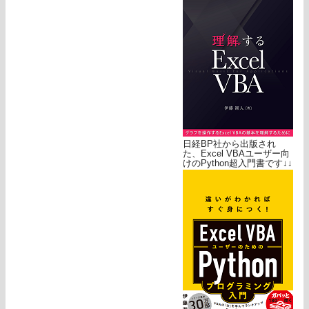
日経BP社から出版され
た、Excel VBAユーザー向
けのPython超入門書です↓↓