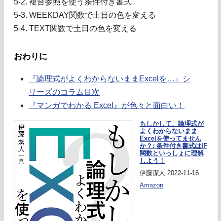
5-2. 複合参照を使う条件付き書式
5-3. WEEKDAY関数で土日の色を変える
5-4. TEXT関数で土日の色を変える
おわりに
『論理式がよくわからないままExcelを…』シ
リーズのコラム目次
『マンガでわかる Excel』が色々と面白い！
もしかして、論理式が
よくわからないまま
Excelを使ってません
か？: 条件付き書式はIF
関数といっしょに理解
しよう！
伊藤潔人 2022-11-16
Amazon