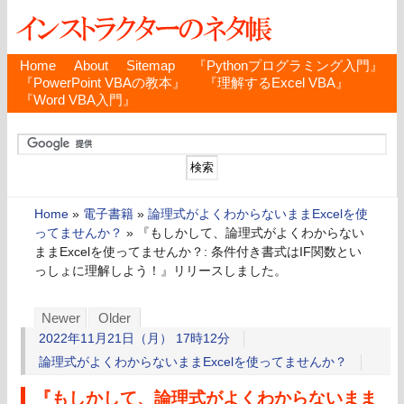
Home
About
Sitemap
『Pythonプログラミング入門』
『PowerPoint VBAの教本』
『理解するExcel VBA』
『Word VBA入門』
Home
»
電子書籍
»
論理式がよくわからないままExcelを使
ってませんか？
»
『もしかして、論理式がよくわからない
ままExcelを使ってませんか？: 条件付き書式はIF関数とい
っしょに理解しよう！』リリースしました。
Newer
Older
2022年11月21日（月） 17時12分
論理式がよくわからないままExcelを使ってませんか？
『もしかして、論理式がよくわからないまま