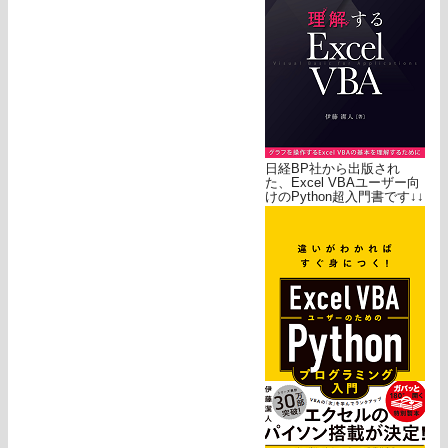
日経BP社から出版され
た、Excel VBAユーザー向
けのPython超入門書です↓↓