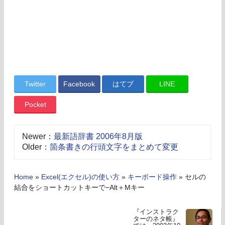
Twitter
Facebook
はてブ
LINE
Pocket
Newer：
最新語辞書 2006年8月版
Older：
箇条書きの行頭文字をまとめて変更
Home
»
Excel(エクセル)の使い方
»
キーボード操作
»
セルの
結合をショートカットキーで−Alt＋Mキー
『インストラク
ターのネタ帳』