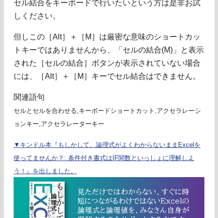
セル結合をキーボードで行いたいという方は是非お試
しください。
但しこの［Alt］＋［M］は厳密な意味のショートカッ
トキーではありませんから、「セルの結合(M)」と表示
された［セルの結合］ボタンが表示されていない場合
には、［Alt］＋［M］キーでセル結合はできません。
関連語句
セルとセルを合わせる,キーボードショートカット,アクセラレーシ
ョンキー,アクセラレーターキー
▼キンドル本『もしかして、論理式がよくわからないままExcelを
使ってませんか？: 条件付き書式はIF関数といっしょに理解しよ
う！』を出しました。