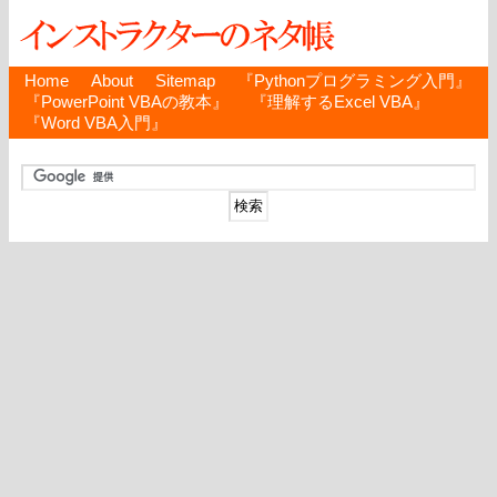
Home
About
Sitemap
『Pythonプログラミング入門』
『PowerPoint VBAの教本』
『理解するExcel VBA』
『Word VBA入門』