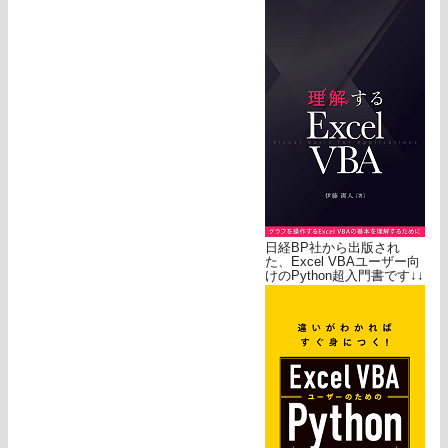
日経BP社から出版され
た、Excel VBAユーザー向
けのPython超入門書です↓↓