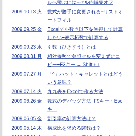
ルへ飛ぶには−セル内編集オフ
2009.10.13 火
数式が勝手に変更される−リストオ
ートフィル
2009.09.25 金
Excelで小数点以下を無視して計算
したい−表示桁数で計算する
2009.09.23 水
引数（ひきすう）とは
2009.08.31 月
相対参照で参照セルを変えずにコ
ピー−F2キー → Shift＋↑
2009.07.27 月
「^」ハット・キャレットとはどう
いう意味？
2009.07.14 火
九九表をExcelで作る方法
2009.06.26 金
数式のデバッグ方法−F9キー・Esc
キー
2009.06.05 金
割引率の計算方法は？
2009.05.14 木
構成比を求める関数は？