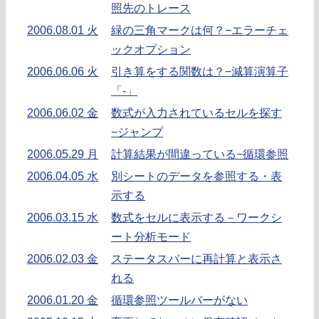
照先のトレース
2006.08.01 火
緑の三角マークは何？−エラーチェ
ックオプション
2006.06.06 火
引き算をする関数は？−減算演算子
「-」
2006.06.02 金
数式が入力されているセルを探す
−ジャンプ
2006.05.29 月
計算結果が間違っている−循環参照
2006.04.05 水
別シートのデータを参照する・表
示する
2006.03.15 水
数式をセルに表示する－ワークシ
ート分析モード
2006.02.03 金
ステータスバーに再計算と表示さ
れる
2006.01.20 金
循環参照ツールバーがない