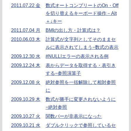
2011.07.22 金
数式オートコンプリートのOn・Off
を切り替えるキーボード操作－Alt
＋↓キー
2011.07.04 月
BMIの出し方・計算式は？
2010.06.03 木
計算式が文字列としてそのままセ
ルに表示されてしまう−数式の表示
2009.12.30 水
#NULL!エラーの表示される例
2009.12.24 木
表からデータを取得する・表引き
する−参照演算子
2009.12.08 火
絶対参照を一括解除して相対参照
に
2009.10.29 木
数式が勝手に変更されないように
−絶対参照
2009.10.27 火
関数バーが非表示になった
2009.10.21 水
ダブルクリックで参照しているセ