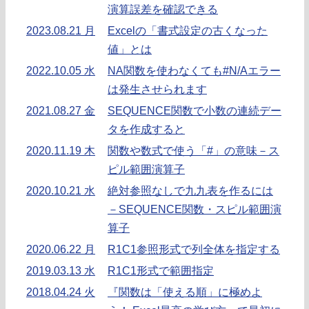
演算誤差を確認できる
2023.08.21 月
Excelの「書式設定の古くなった
値」とは
2022.10.05 水
NA関数を使わなくても#N/Aエラー
は発生させられます
2021.08.27 金
SEQUENCE関数で小数の連続デー
タを作成すると
2020.11.19 木
関数や数式で使う「#」の意味－ス
ピル範囲演算子
2020.10.21 水
絶対参照なしで九九表を作るには
－SEQUENCE関数・スピル範囲演
算子
2020.06.22 月
R1C1参照形式で列全体を指定する
2019.03.13 水
R1C1形式で範囲指定
2018.04.24 火
『関数は「使える順」に極めよ