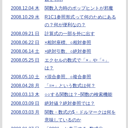
2008.12.04 木
関数入力時のポップヒントが邪魔
2008.10.29 水
R1C1参照形式って何のためにある
の？何が便利なの？
2008.09.21 日
計算式の一部を外に出す
2008.06.22 日
×相対座標、○相対参照
2008.06.14 土
×絶対引数、○絶対参照
2008.05.25 日
エクセルの数式で「×」や「÷」
は？
2008.05.10 土
×混合参照、○複合参照
2008.04.28 月
「=+」という数式は何？
2008.03.13 木
○○する関数は？−関数の検索機能
2008.03.09 日
絶対値？絶対参照では？
2008.03.03 月
関数・数式の$・ドルマークは何を
意味しているのか