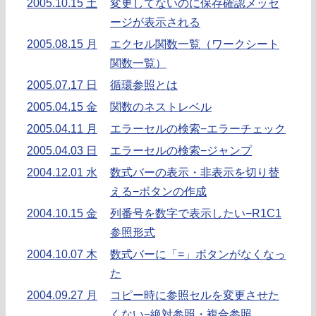
2005.10.15 土
変更してないのに保存確認メッセ
ージが表示される
2005.08.15 月
エクセル関数一覧（ワークシート
関数一覧）
2005.07.17 日
循環参照とは
2005.04.15 金
関数のネストレベル
2005.04.11 月
エラーセルの検索−エラーチェック
2005.04.03 日
エラーセルの検索−ジャンプ
2004.12.01 水
数式バーの表示・非表示を切り替
える−ボタンの作成
2004.10.15 金
列番号を数字で表示したい−R1C1
参照形式
2004.10.07 木
数式バーに「=」ボタンがなくなっ
た
2004.09.27 月
コピー時に参照セルを変更させた
くない−絶対参照・複合参照