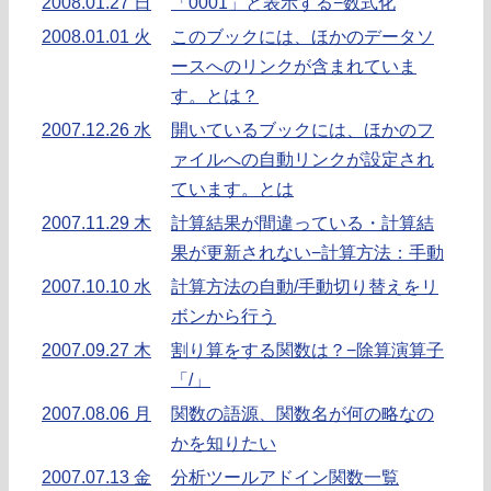
2008.01.27 日
「0001」と表示する−数式化
2008.01.01 火
このブックには、ほかのデータソ
ースへのリンクが含まれていま
す。とは？
2007.12.26 水
開いているブックには、ほかのフ
ァイルへの自動リンクが設定され
ています。とは
2007.11.29 木
計算結果が間違っている・計算結
果が更新されない−計算方法：手動
2007.10.10 水
計算方法の自動/手動切り替えをリ
ボンから行う
2007.09.27 木
割り算をする関数は？−除算演算子
「/」
2007.08.06 月
関数の語源、関数名が何の略なの
かを知りたい
2007.07.13 金
分析ツールアドイン関数一覧