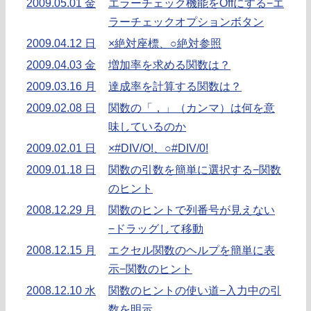
2009.05.01 金
エラーチェック機能をOffにする−エ
ラーチェックオプションボタン
2009.04.12 日
×絶対座標、○絶対参照
2009.04.03 金
増加率を求める関数は？
2009.03.16 月
達成率を計算する関数は？
2009.02.08 日
関数の「，」（カンマ）は何を意
味しているのか
2009.02.01 日
×#DIV/O!、○#DIV/0!
2009.01.18 日
関数の引数を簡単に選択する−関数
のヒント
2008.12.29 月
関数のヒントで列番号が見えない
−ドラッグして移動
2008.12.15 月
エクセル関数のヘルプを簡単に表
示−関数のヒント
2008.12.10 水
関数のヒントの使い道−入力中の引
数を明示