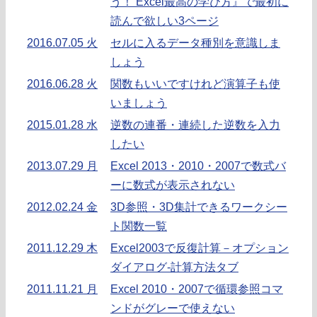
う！ Excel最高の学び方』で最初に
読んで欲しい3ページ
2016.07.05 火
セルに入るデータ種別を意識しま
しょう
2016.06.28 火
関数もいいですけれど演算子も使
いましょう
2015.01.28 水
逆数の連番・連続した逆数を入力
したい
2013.07.29 月
Excel 2013・2010・2007で数式バ
ーに数式が表示されない
2012.02.24 金
3D参照・3D集計できるワークシー
ト関数一覧
2011.12.29 木
Excel2003で反復計算－オプション
ダイアログ-計算方法タブ
2011.11.21 月
Excel 2010・2007で循環参照コマ
ンドがグレーで使えない