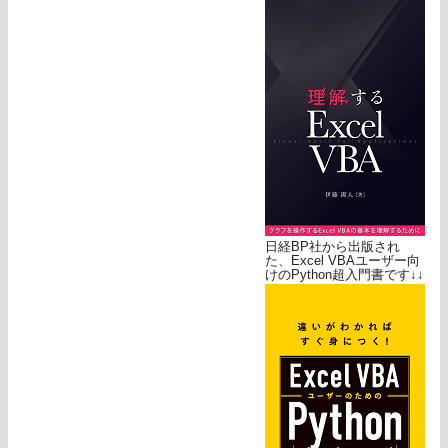
日経BP社から出版され
た、Excel VBAユーザー向
けのPython超入門書です↓↓