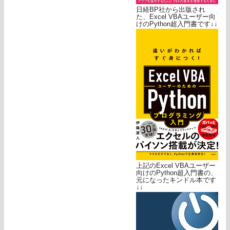
日経BP社から出版され
た、Excel VBAユーザー向
けのPython超入門書です↓↓
上記のExcel VBAユーザー
向けのPython超入門書の、
元になったキンドル本です
↓↓