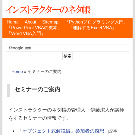
Home
About
Sitemap
『Pythonプログラミング入門』
『PowerPoint VBAの教本』
『理解するExcel VBA』
『Word VBA入門』
Home
»
セミナーのご案内
セミナーのご案内
インストラクターのネタ帳の管理人・伊藤潔人が講師
をするセミナーの情報です。
『オブジェクト式解説編』参加者の感想
［記事