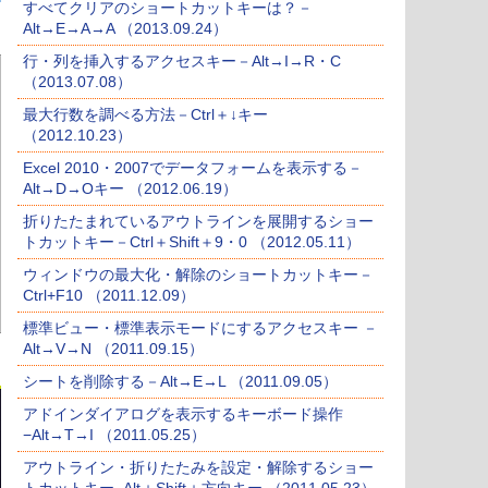
すべてクリアのショートカットキーは？－
Alt→E→A→A （2013.09.24）
行・列を挿入するアクセスキー－Alt→I→R・C
（2013.07.08）
最大行数を調べる方法－Ctrl＋↓キー
（2012.10.23）
Excel 2010・2007でデータフォームを表示する－
Alt→D→Oキー （2012.06.19）
折りたたまれているアウトラインを展開するショー
トカットキー－Ctrl＋Shift＋9・0 （2012.05.11）
ウィンドウの最大化・解除のショートカットキー－
Ctrl+F10 （2011.12.09）
標準ビュー・標準表示モードにするアクセスキー －
Alt→V→N （2011.09.15）
シートを削除する－Alt→E→L （2011.09.05）
アドインダイアログを表示するキーボード操作
−Alt→T→I （2011.05.25）
アウトライン・折りたたみを設定・解除するショー