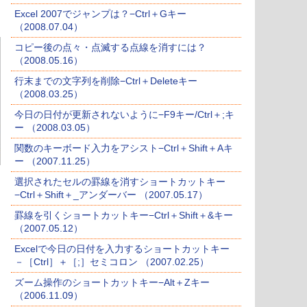
Excel 2007でジャンプは？−Ctrl＋Gキー
（2008.07.04）
コピー後の点々・点滅する点線を消すには？
（2008.05.16）
行末までの文字列を削除−Ctrl＋Deleteキー
（2008.03.25）
今日の日付が更新されないように−F9キー/Ctrl＋;キ
ー （2008.03.05）
関数のキーボード入力をアシスト−Ctrl＋Shift＋Aキ
ー （2007.11.25）
選択されたセルの罫線を消すショートカットキー
−Ctrl＋Shift＋_アンダーバー （2007.05.17）
罫線を引くショートカットキー−Ctrl＋Shift＋&キー
（2007.05.12）
Excelで今日の日付を入力するショートカットキー
－［Ctrl］＋［;］セミコロン （2007.02.25）
ズーム操作のショートカットキー−Alt＋Zキー
（2006.11.09）