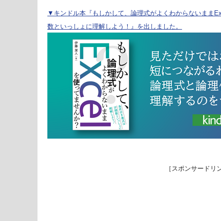
▼キンドル本『もしかして、論理式がよくわからないままExc
数といっしょに理解しよう！』を出しました。
［スポンサードリ