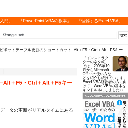
グ入門』
『PowerPoint VBAの教本』
『理解するExcel VBA』
ピボットテーブル更新のショートカット−Alt＋F5・Ctrl＋Alt＋F5キー
『インストラク
ターのネタ帳』
では、2003年10
月からMicrosoft
Officeの使い方な
どを紹介し続けています。
＋F5・Ctrl＋Alt＋F5キー
Excel VBA経験者の方に向
けて、Word VBAの基本を
キンドル本にしました↓↓
データの更新がリアルタイムにある