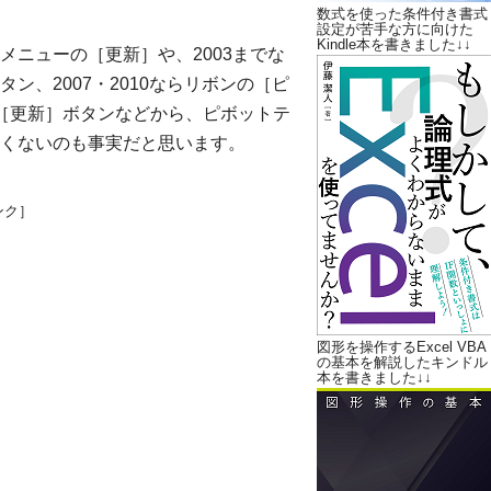
数式を使った条件付き書式
設定が苦手な方に向けた
Kindle本を書きました↓↓
ニューの［更新］や、2003までな
、2007・2010ならリボンの［ピ
［更新］ボタンなどから、ピボットテ
くないのも事実だと思います。
ンク］
図形を操作するExcel VBA
の基本を解説したキンドル
本を書きました↓↓