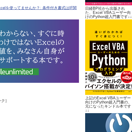
elを使ってませんか？: 条件付き書式はIF関
日経BP社から出版され
た、Excel VBAユーザー向
けのPython超入門書です↓↓
上記のExcel VBAユーザー
ンク］
向けのPython超入門書の、
元になったキンドル本です
↓↓