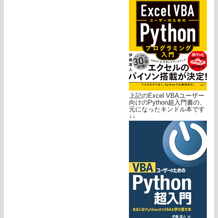
上記のExcel VBAユーザー
向けのPython超入門書の、
元になったキンドル本です
↓↓