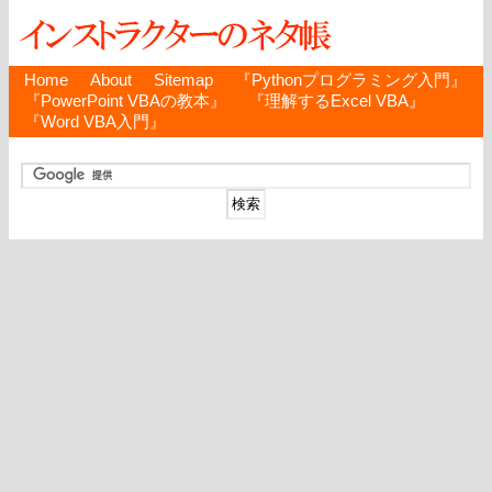
Home
About
Sitemap
『Pythonプログラミング入門』
『PowerPoint VBAの教本』
『理解するExcel VBA』
『Word VBA入門』