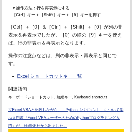
▼操作方法：行を再表示にする
［Ctrl］キー＋［Shift］キー＋［9］キーを押す
［Ctrl］＋［0］＆［Ctrl］＋［Shift］＋［0］が列の非
表示＆再表示でしたが、［0］の隣の［9］キーを使え
ば、行の非表示＆再表示となります。
操作の注意点などは、列の非表示・再表示と同じで
す。
Excel ショートカットキー一覧
関連語句
キーボードショートカット, 短縮キー, Keyboard shortcuts
▽Excel VBAと比較しながら、「Python（パイソン）」について学
ぶ入門書『Excel VBAユーザーのためのPythonプログラミング入
門』が、日経BP社から出ました。