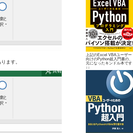
上記のExcel VBAユーザー
向けのPython超入門書の、
あります。
元になったキンドル本です
↓↓