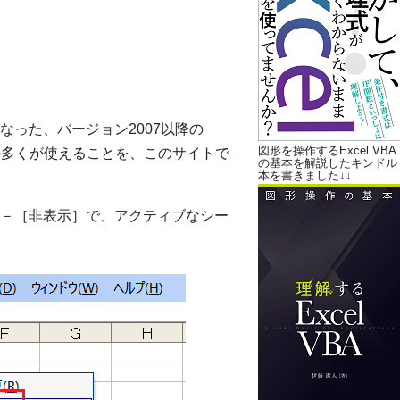
なった、バージョン2007以降の
図形を操作するExcel VBA
セスキーの多くが使えることを、このサイトで
の基本を解説したキンドル
本を書きました↓↓
ート］－［非表示］で、アクティブなシー