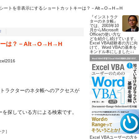
シートを非表示にするショートカットキーは？－Alt→O→H→H
『インストラク
ターのネタ帳』
では、2003年10
月からMicrosoft
作
Officeの使い方な
どを紹介し続けています。
は？－Alt→O→H→H
Excel VBA経験者の方に向
けて、Word VBAの基本を
キンドル本にしました↓↓
cel2016
トラクターのネタ帳へのアクセスが
キーを探している方による検索です。
ンク］
Excel VBAユーザーの方を