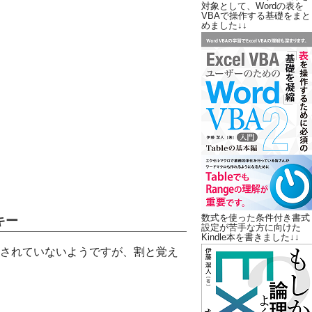
対象として、Wordの表を
VBAで操作する基礎をまと
めました↓↓
数式を使った条件付き書式
キー
設定が苦手な方に向けた
Kindle本を書きました↓↓
されていないようですが、割と覚え