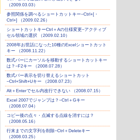
（2009.03.03）
参照関係を調べるショートカットキー−Ctrl+[・
Ctrl+] （2009.02.26）
ショートカットキーCtrl＋Aの仕様変更−アクティブ
セル領域の選択 （2009.02.10）
2008年お世話になった10種のExcelショートカット
キー （2008.11.22）
数式バーにカーソルを移動するショートカットキー
は？−F2キー （2008.07.28）
数式バー表示を切り替えるショートカット
−Ctrl+Shift+Uキー （2008.07.23）
Alt＋Enterでセル内改行できない （2008.07.15）
Excel 2007でジャンプは？−Ctrl＋Gキー
（2008.07.04）
コピー後の点々・点滅する点線を消すには？
（2008.05.16）
行末までの文字列を削除−Ctrl＋Deleteキー
（2008.03.25）