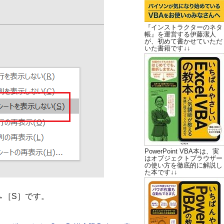
『インストラクターのネタ
帳』を運営する伊藤潔人
が、初めて書かせていただ
いた書籍です↓↓
PowerPoint VBA本は、実
はオブジェクトブラウザー
の使い方を徹底的に解説し
た本です↓↓
→［S］です。