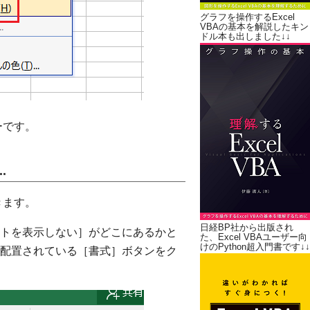
グラフを操作するExcel
VBAの基本を解説したキン
ドル本も出しました↓↓
ーです。
.
きます。
日経BP社から出版され
トを表示しない］がどこにあるかと
た、Excel VBAユーザー向
けのPython超入門書です↓↓
配置されている［書式］ボタンをク