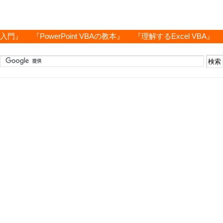
グ入門』
『PowerPoint VBAの教本』
『理解するExcel VBA』