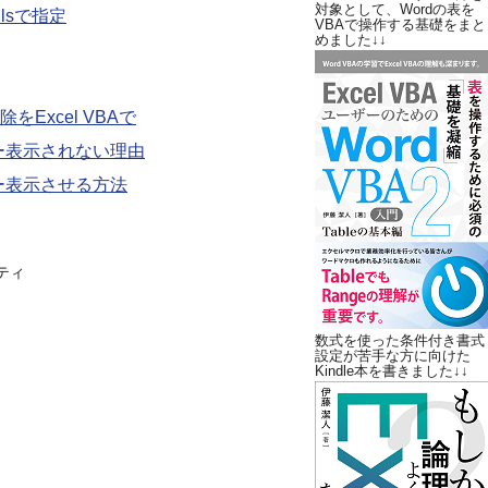
対象として、Wordの表を
ellsで指定
VBAで操作する基礎をまと
めました↓↓
Excel VBAで
バー表示されない理由
バー表示させる方法
パティ
数式を使った条件付き書式
設定が苦手な方に向けた
Kindle本を書きました↓↓