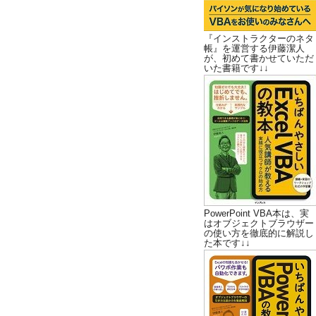
『インストラクターのネタ
帳』を運営する伊藤潔人
が、初めて書かせていただ
いた書籍です↓↓
PowerPoint VBA本は、実
はオブジェクトブラウザー
の使い方を徹底的に解説し
た本です↓↓