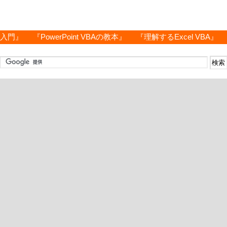
グ入門』
『PowerPoint VBAの教本』
『理解するExcel VBA』