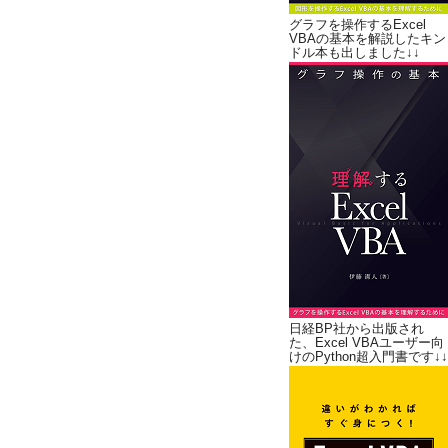
グラフを操作するExcel
VBAの基本を解説したキン
ドル本も出しました↓↓
日経BP社から出版され
た、Excel VBAユーザー向
けのPython超入門書です↓↓