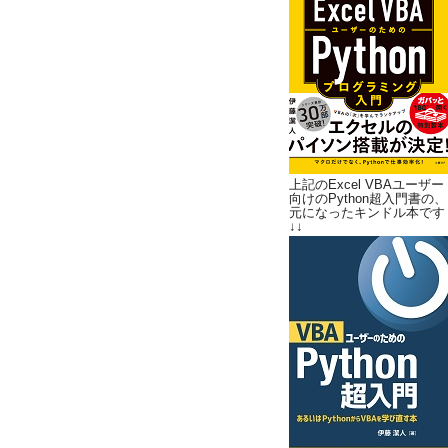
上記のExcel VBAユーザー
向けのPython超入門書の、
元になったキンドル本です
↓↓