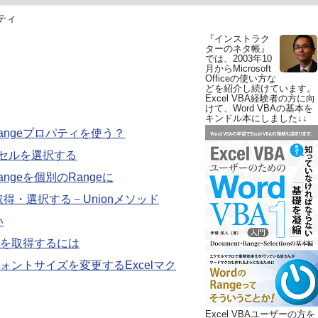
パティ
『インストラク
ターのネタ帳』
では、2003年10
月からMicrosoft
Officeの使い方な
どを紹介し続けています。
Excel VBA経験者の方に向
けて、Word VBAの基本を
キンドル本にしました↓↓
angeプロパティを使う？
のセルを選択する
ngeを個別のRangeに
取得・選択する－Unionメソッド
い
ルを取得するには
ントサイズを変更するExcelマク
Excel VBAユーザーの方を