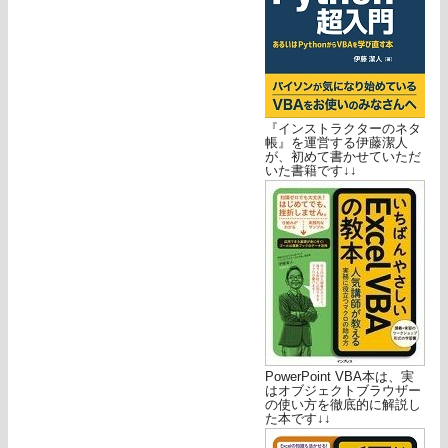
『インストラクターのネタ
帳』を運営する伊藤潔人
が、初めて書かせていただ
いた書籍です↓↓
PowerPoint VBA本は、実
はオブジェクトブラウザー
の使い方を徹底的に解説し
た本です↓↓