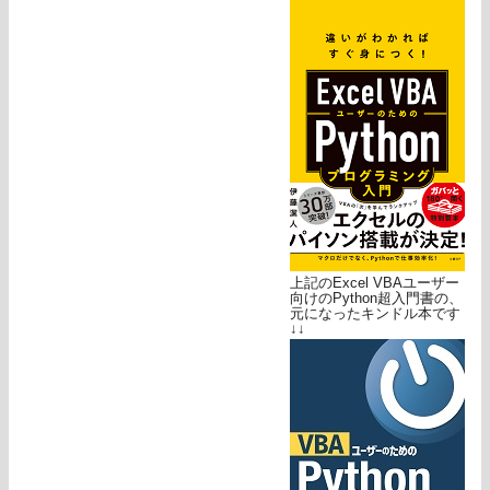
上記のExcel VBAユーザー
向けのPython超入門書の、
元になったキンドル本です
↓↓