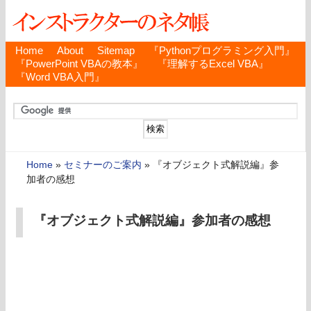
Home
About
Sitemap
『Pythonプログラミング入門』
『PowerPoint VBAの教本』
『理解するExcel VBA』
『Word VBA入門』
Home
»
セミナーのご案内
»
『オブジェクト式解説編』参
加者の感想
『オブジェクト式解説編』参加者の感想