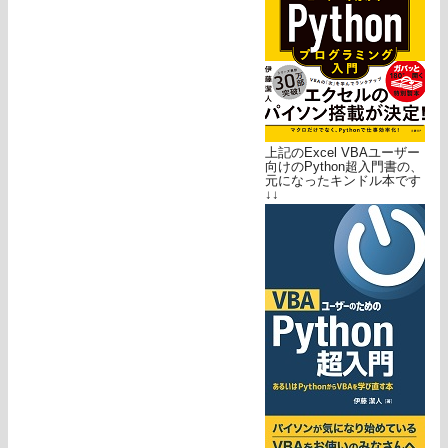
上記のExcel VBAユーザー
向けのPython超入門書の、
元になったキンドル本です
↓↓