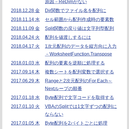
原因－ReDimがない
2018.12.28 金
Dir関数でファイル名を配列に
2018.11.14 水
セル範囲から配列作成時の要素数
2018.11.09 金
Split関数の戻り値は文字列型配列
2018.04.24 火
配列を値渡しするには
2018.04.17 火
1次元配列のデータを縦方向に入力
－WorksheetFunction.Transpose
2018.01.03 水
配列の要素を逆順に処理する
2017.09.14 木
複数シートを配列変数で選択する
2017.06.29 木
Rangeと2次元配列のFor Each～
Nextループの順番
2017.01.18 水
Byte配列で文字コードを取得する
2017.01.10 火
VBAのSplitでは1文字ずつの配列に
ならない
2017.01.05 木
Byte配列を2バイトごとに処理