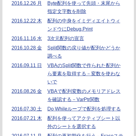
2016.12.26 月
Byte配列を使って先頭・末尾から
指定文字数を削除
2016.12.22 木
配列の中身をイミディエイトウィ
ンドウにDebug.Print
2016.11.16 水
3次元配列の宣言
2016.10.28 金
Split関数の戻り値が配列かどうか
調べる
2016.09.11 日
VBAのSplit関数で作られた配列か
ら要素を取得する－変数を使わな
いで
2016.08.26 金
VBAで配列変数のメモリアドレス
を確認する－VarPtr関数
2016.07.30 土
Do Whileループで配列を処理する
2016.07.21 木
配列を使ってアクティブシート以
外のシートを選択する
2016.07.11 月
配列の再初期化を行う－Eraseステ