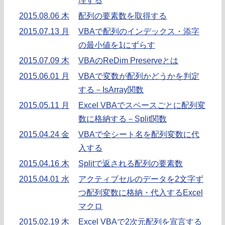
理する
2015.08.06 木
配列の要素数を取得する
2015.07.13 月
VBAで配列のインデックス・添字
の最小値を1にずらす
2015.07.09 木
VBAのReDim Preserveとは
2015.06.01 月
VBAで変数が配列かどうかを判定
する－IsArray関数
2015.05.11 月
Excel VBAでスペースごとに配列変
数に格納する－Split関数
2015.04.24 金
VBAで全シート名を配列変数に代
入する
2015.04.16 木
Splitで返される配列の要素数
2015.04.01 水
アクティブセルのデータを2文字ず
つ配列変数に格納・代入するExcel
マクロ
2015.02.19 木
Excel VBAで2次元配列を宣言する