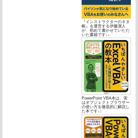
『インストラクターのネタ
帳』を運営する伊藤潔人
が、初めて書かせていただ
いた書籍です↓↓
PowerPoint VBA本は、実
はオブジェクトブラウザー
の使い方を徹底的に解説し
た本です↓↓