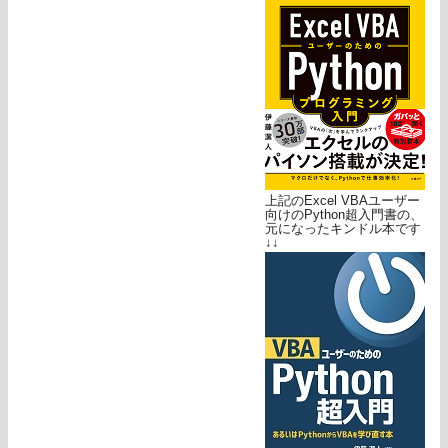
上記のExcel VBAユーザー
向けのPython超入門書の、
元になったキンドル本です
↓↓