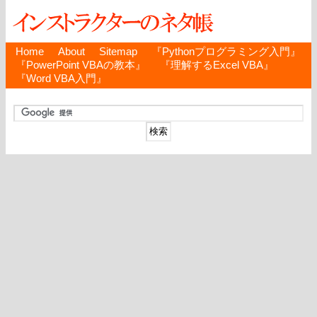
Home
About
Sitemap
『Pythonプログラミング入門』
『PowerPoint VBAの教本』
『理解するExcel VBA』
『Word VBA入門』