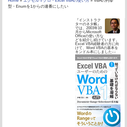
Home
»
エクセルマクロ・Excel VBAの使い方
»
VBAの列挙
型・Enumを1からの連番にしたい
『インストラク
ターのネタ帳』
では、2003年10
月からMicrosoft
Officeの使い方な
どを紹介し続けています。
Excel VBA経験者の方に向
けて、Word VBAの基本を
キンドル本にしました↓↓