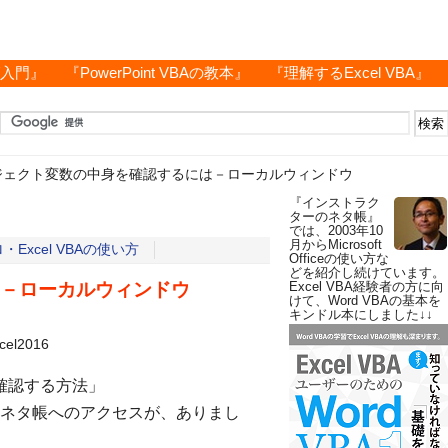
グ入門』
『PowerPoint VBAの教本』
『理解するExcel VBA』
ジェクト変数の中身を確認するには－ローカルウィンドウ
『インストラク
ターのネタ帳』
では、2003年10
月からMicrosoft
Excel VBAの使い方
Officeの使い方な
どを紹介し続けています。
－ローカルウィンドウ
Excel VBA経験者の方に向
けて、Word VBAの基本を
キンドル本にしました↓↓
cel2016
か確認する方法」
ネタ帳へのアクセスが、ありまし