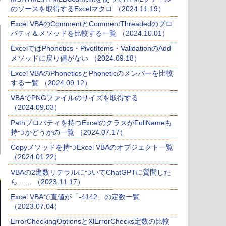
のソースを取得するExcelマクロ （2024.11.19）
Excel VBAのCommentとCommentThreadedのプロ
パティ＆メソッドを比較する一覧 （2024.10.01）
ExcelではPhonetics・PivotItems・ValidationのAdd
メソッドに戻り値がない （2024.09.18）
Excel VBAのPhoneticsとPhoneticのメンバーを比較
する一覧 （2024.09.12）
VBAでPNGファイルのサイズを取得する
（2024.09.03）
Pathプロパティを持つExcelのクラスがFullNameも
持つかどうかの一覧 （2024.07.17）
Copyメソッドを持つExcel VBAのオブジェクト一覧
（2024.01.22）
VBAの2進数リテラルについてChatGPTに質問した
ら…… （2023.11.17）
Excel VBAで直値が「-4142」の定数一覧
（2023.07.04）
ErrorCheckingOptionsとXlErrorChecks定数の比較