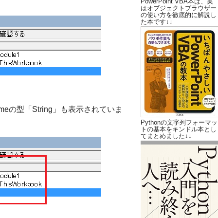
PowerPoint VBA本は、実
はオブジェクトブラウザー
の使い方を徹底的に解説し
た本です↓↓
eの型「String」も表示されていま
Pythonの文字列フォーマッ
トの基本をキンドル本とし
てまとめました↓↓