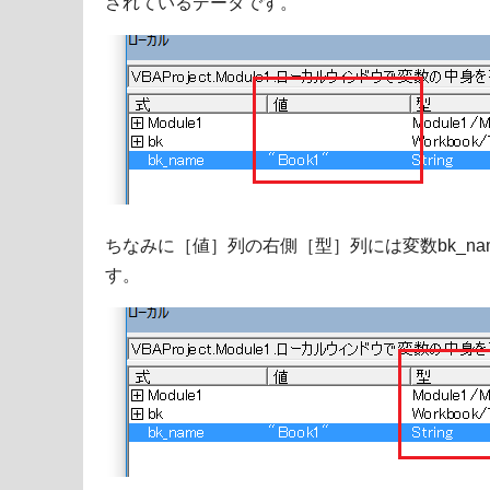
されているデータです。
ちなみに［値］列の右側［型］列には変数bk_nam
す。