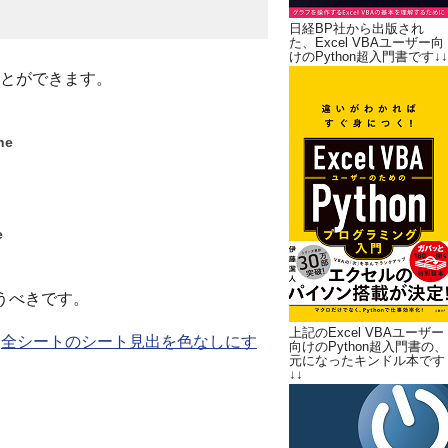
日経BP社から出版され
た、Excel VBAユーザー向
けのPython超入門書です↓↓
とができます。
ne
e
使うべきです。
上記のExcel VBAユーザー
、
全シートのシート見出を色なしにす
向けのPython超入門書の、
元になったキンドル本です
↓↓