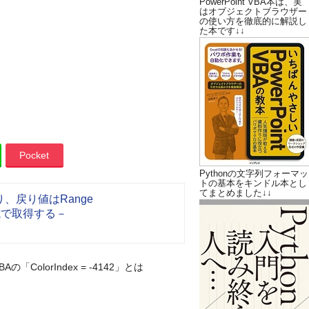
PowerPoint VBA本は、実
はオブジェクトブラウザー
の使い方を徹底的に解説し
た本です↓↓
Pocket
Pythonの文字列フォーマッ
トの基本をキンドル本とし
てまとめました↓↓
にあり、戻り値はRange
s形式で取得する－
VBAの「ColorIndex = -4142」とは