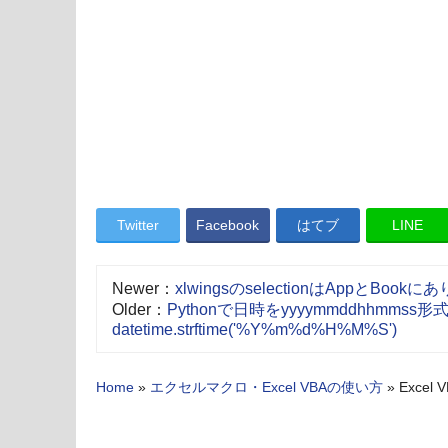
Twitter
Facebook
はてブ
LINE
Newer：
xlwingsのselectionはAppとBook
Older：
Pythonで日時をyyyymmddhhmms
datetime.strftime('%Y%m%d%H%M%S')
Home
»
エクセルマクロ・Excel VBAの使い方
»
Excel 