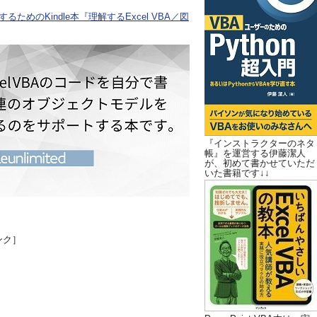
ためのKindle本『理解するExcel VBA／図
『インストラクターのネタ
帳』を運営する伊藤潔人
が、初めて書かせていただ
いた書籍です↓↓
ンク］