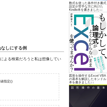
数式を使った条件付き書式
設定が苦手な方に向けた
Kindle本を書きました↓↓
て色なしにする例
による検索だろうと私は想像してい
図形を操作するExcel VBA
の基本を解説したキンドル
値指定()
本を書きました↓↓