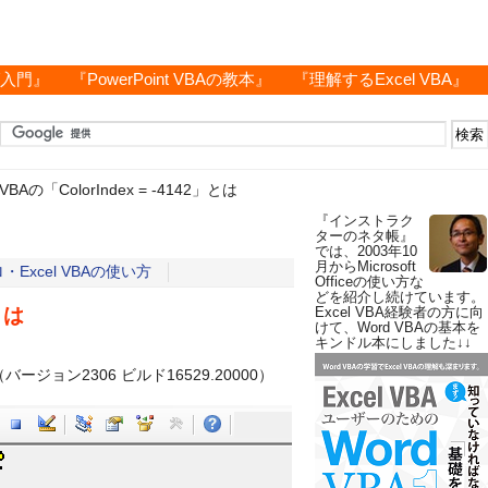
グ入門』
『PowerPoint VBAの教本』
『理解するExcel VBA』
l VBAの「ColorIndex = -4142」とは
『インストラク
ターのネタ帳』
では、2003年10
月からMicrosoft
Excel VBAの使い方
Officeの使い方な
どを紹介し続けています。
とは
Excel VBA経験者の方に向
けて、Word VBAの基本を
キンドル本にしました↓↓
el（バージョン2306 ビルド16529.20000）