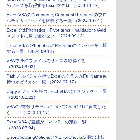
のソースを取得するExcelマクロ （2024.11.19）
Excel VBAのCommentとCommentThreadedのプロ
パティ＆メソッドを比較する一覧 （2024.10.01）
ExcelではPhonetics・PivotItems・ValidationのAdd
メソッドに戻り値がない （2024.09.18）
Excel VBAのPhoneticsとPhoneticのメンバーを比較
する一覧 （2024.09.12）
VBAでPNGファイルのサイズを取得する
（2024.09.03）
Pathプロパティを持つExcelのクラスがFullNameも
持つかどうかの一覧 （2024.07.17）
Copyメソッドを持つExcel VBAのオブジェクト一覧
（2024.01.22）
VBAの2進数リテラルについてChatGPTに質問した
ら…… （2023.11.17）
Excel VBAで直値が「-4142」の定数一覧
（2023.07.04）
ErrorCheckingOptionsとXlErrorChecks定数の比較