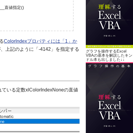
_直値指定()
る
ColorIndexプロパティには「1」か
、上記のように「-4142」を指定する
グラフを操作するExcel
VBAの基本を解説したキン
ドル本も出しました↓↓
ている定数xlColorIndexNoneの直値