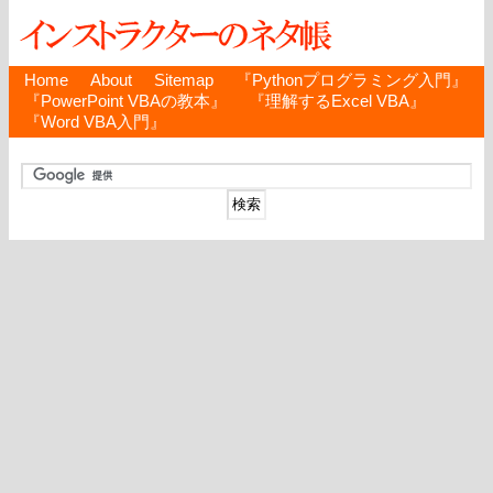
Home
About
Sitemap
『Pythonプログラミング入門』
『PowerPoint VBAの教本』
『理解するExcel VBA』
『Word VBA入門』