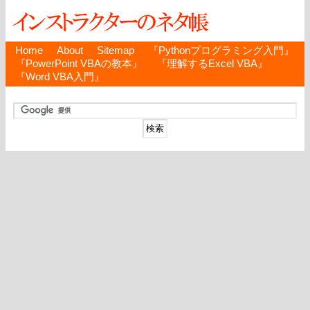
Home
About
Sitemap
『Pythonプログラミング入門』
『PowerPoint VBAの教本』
『理解するExcel VBA』
『Word VBA入門』