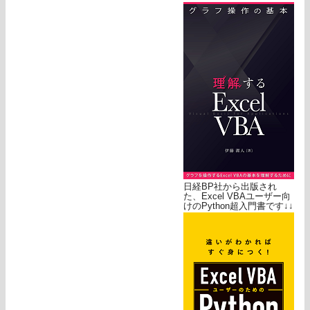
日経BP社から出版され
た、Excel VBAユーザー向
けのPython超入門書です↓↓