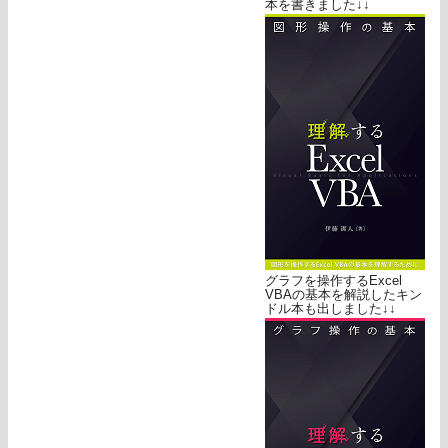
本を書きました↓↓
グラフを操作するExcel
VBAの基本を解説したキン
ドル本も出しました↓↓