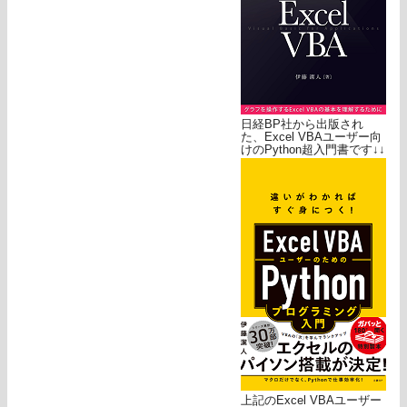
日経BP社から出版され
た、Excel VBAユーザー向
けのPython超入門書です↓↓
上記のExcel VBAユーザー