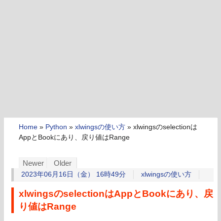
Home
»
Python
»
xlwingsの使い方
»
xlwingsのselectionは
AppとBookにあり、戻り値はRange
Newer
Older
2023年06月16日（金） 16時49分
xlwingsの使い方
xlwingsのselectionはAppとBookにあり、戻
り値はRange