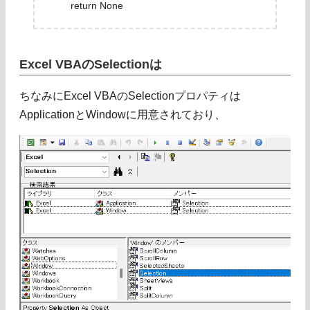
return None
Excel VBAのSelectionは
ちなみにExcel VBAのSelectionプロパティは
ApplicationとWindowに用意されており、