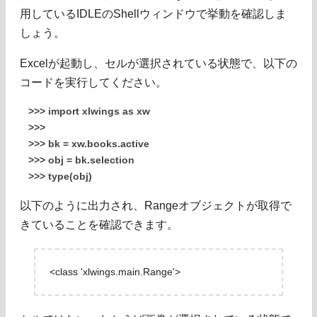
用しているIDLEのShellウィンドウで挙動を確認しま
しょう。
Excelが起動し、セルが選択されている状態で、以下の
コードを実行してください。
>>> import xlwings as xw
>>>
>>> bk = xw.books.active
>>> obj = bk.selection
>>> type(obj)
以下のように出力され、Rangeオブジェクトが取得で
きていることを確認できます。
<class 'xlwings.main.Range'>