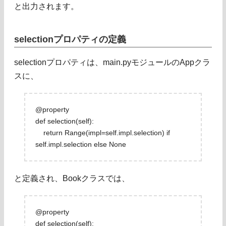
と出力されます。
selectionプロパティの定義
selectionプロパティは、main.pyモジュールのAppクラ
スに、
@property
def selection(self):
return Range(impl=self.impl.selection) if
self.impl.selection else None
と定義され、Bookクラスでは、
@property
def selection(self):