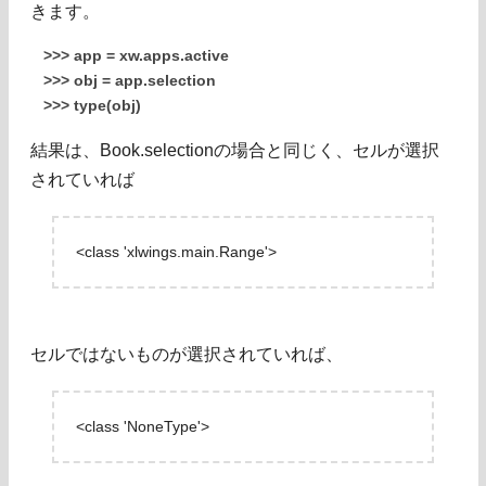
きます。
>>> app = xw.apps.active
>>> obj = app.selection
>>> type(obj)
結果は、Book.selectionの場合と同じく、セルが選択
されていれば
<class 'xlwings.main.Range'>
セルではないものが選択されていれば、
<class 'NoneType'>