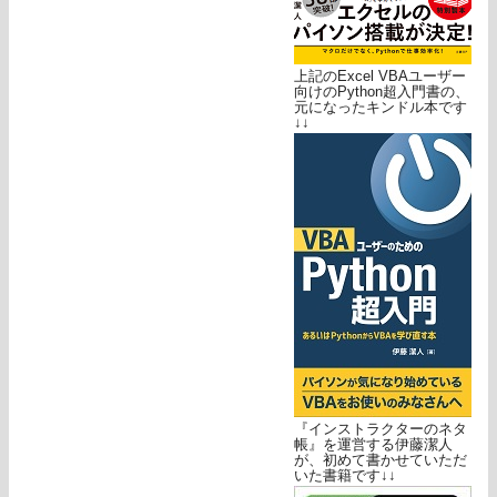
上記のExcel VBAユーザー
向けのPython超入門書の、
元になったキンドル本です
↓↓
『インストラクターのネタ
帳』を運営する伊藤潔人
が、初めて書かせていただ
いた書籍です↓↓