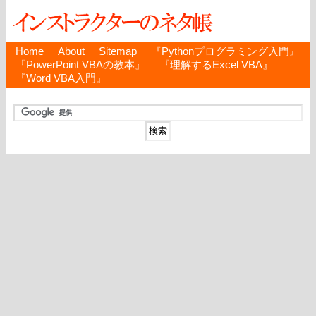
Home
About
Sitemap
『Pythonプログラミング入門』
『PowerPoint VBAの教本』
『理解するExcel VBA』
『Word VBA入門』