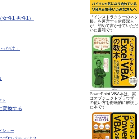
『インストラクターのネタ
（女性1 男性1）
帳』を運営する伊藤潔人
が、初めて書かせていただ
いた書籍です↓↓
想
きっかけ」
ロ
PowerPoint VBA本は、実
はオブジェクトブラウザー
ェクト
の使い方を徹底的に解説し
た本です↓↓
囲に変換する
ドショー
BAのプロパティは？