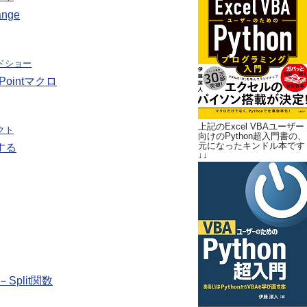
nge
ドショー
ointマクロ
上記のExcel VBAユーザー
ェクト
向けのPython超入門書の、
元になったキンドル本です
する
↓↓
Split関数