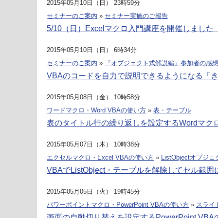
2015年05月10日（日） 23時59分
セミナーのご案内
»
セミナー実施のご報告
5/10（日）Excelマクロ入門講座を開催しました
2015年05月10日（日） 6時34分
セミナーのご案内
»
『オブジェクト式解説編』参加者の感
VBAのコードを自力で説明できるようになる「
2015年05月08日（金） 10時58分
ワードマクロ・Word VBAの使い方
»
表・テーブル
表のタイトル行の繰り返しを設定するWordマク
2015年05月07日（木） 10時38分
エクセルマクロ・Excel VBAの使い方
»
ListObjectオブジ
VBAでListObject・テーブルを解除してセル範
2015年05月05日（火） 19時45分
パワーポイントマクロ・PowerPoint VBAの使い方
»
スライ
画面の自動切り替えを設定するPowerPoint V