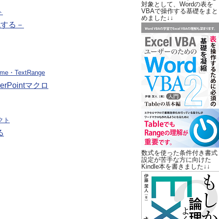
対象として、Wordの表を
VBAで操作する基礎をまと
ト
めました↓↓
認する－
ame・TextRange
Pointマクロ
ェクト
る
数式を使った条件付き書式
設定が苦手な方に向けた
Kindle本を書きました↓↓