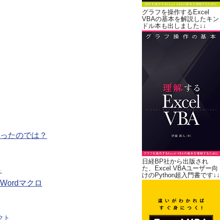
グラフを操作するExcel
VBAの基本を解説したキン
ドル本も出しました↓↓
ったのでは？
日経BP社から出版され
た、Excel VBAユーザー向
ト
けのPython超入門書です↓↓
ordマクロ
ェクト