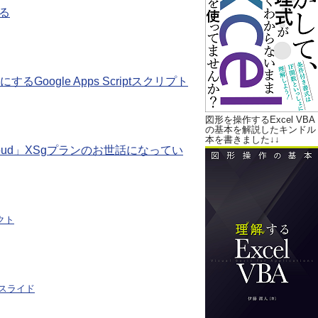
る
ogle Apps Scriptスクリプト
図形を操作するExcel VBA
の基本を解説したキンドル
本を書きました↓↓
Cloud」XSgプランのお世話になってい
ェクト
e・スライド