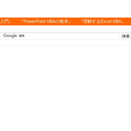
グ入門』
『PowerPoint VBAの教本』
『理解するExcel VBA』