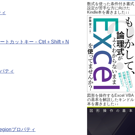
数式を使った条件付き書式
設定が苦手な方に向けた
ティ
Kindle本を書きました↓↓
ットキー－Ctrl＋Shift＋N
ロパティ
図形を操作するExcel VBA
の基本を解説したキンドル
本を書きました↓↓
egionプロパティ