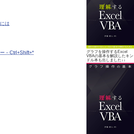
には
グラフを操作するExcel
l+Shift+*
VBAの基本を解説したキン
ドル本も出しました↓↓