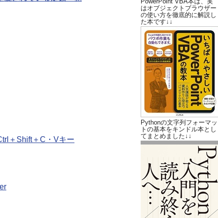
PowerPoint VBA本は、実
はオブジェクトブラウザー
の使い方を徹底的に解説し
た本です↓↓
Pythonの文字列フォーマッ
トの基本をキンドル本とし
てまとめました↓↓
＋Shift＋C・Vキー
er