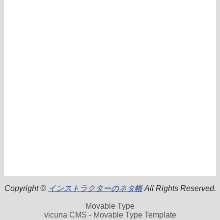
Copyright ©
インストラクターのネタ帳
All Rights Reserved.
Movable Type
vicuna CMS - Movable Type Template