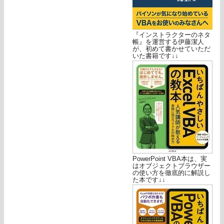
『インストラクターのネタ
帳』を運営する伊藤潔人
が、初めて書かせていただ
いた書籍です↓↓
PowerPoint VBA本は、実
はオブジェクトブラウザー
の使い方を徹底的に解説し
た本です↓↓