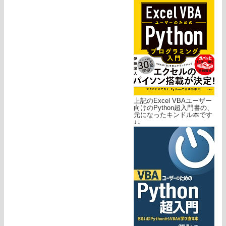
上記のExcel VBAユーザー
向けのPython超入門書の、
元になったキンドル本です
↓↓