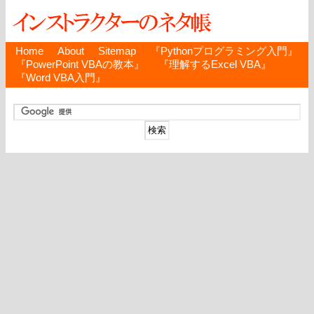
Home
About
Sitemap
『Pythonプログラミング入門』
『PowerPoint VBAの教本』
『理解するExcel VBA』
『Word VBA入門』