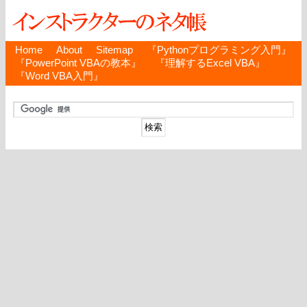
Home
About
Sitemap
『Pythonプログラミング入門』
『PowerPoint VBAの教本』
『理解するExcel VBA』
『Word VBA入門』