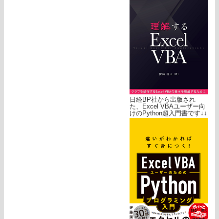
日経BP社から出版され
た、Excel VBAユーザー向
けのPython超入門書です↓↓