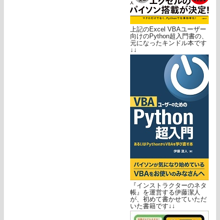
上記のExcel VBAユーザー
向けのPython超入門書の、
元になったキンドル本です
↓↓
『インストラクターのネタ
帳』を運営する伊藤潔人
が、初めて書かせていただ
いた書籍です↓↓