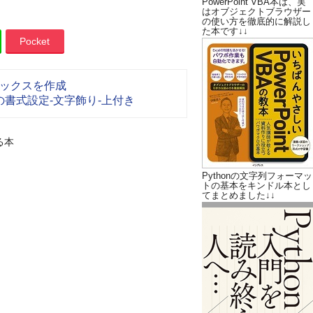
PowerPoint VBA本は、実
はオブジェクトブラウザー
の使い方を徹底的に解説し
た本です↓↓
Pocket
ックスを作成
書式設定-文字飾り-上付き
る本
Pythonの文字列フォーマッ
トの基本をキンドル本とし
てまとめました↓↓