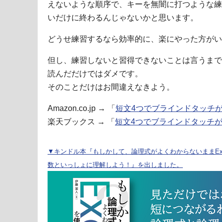
えないような順序で、キーを無闇に打つような練
いだけに終わるんじゃないかと思います。
どうせ練習するなら効率的に、楽にやった方がい
但し、練習しないと習得できないことは言うまで
読んだだけではダメです。
そのことだけはお間違えなきよう。
Amazon.co.jp → 「
短文4つでブラインドタッチ
楽天ブックス → 「
短文4つでブラインドタッチ
▼キンドル本『もしかして、論理式がよくわからないままExc
数といっしょに理解しよう！』を出しました。