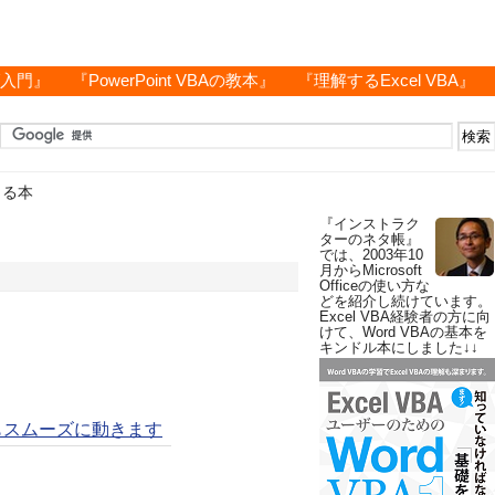
グ入門』
『PowerPoint VBAの教本』
『理解するExcel VBA』
きる本
『インストラク
ターのネタ帳』
では、2003年10
月からMicrosoft
Officeの使い方な
どを紹介し続けています。
Excel VBA経験者の方に向
けて、Word VBAの基本を
キンドル本にしました↓↓
もスムーズに動きます