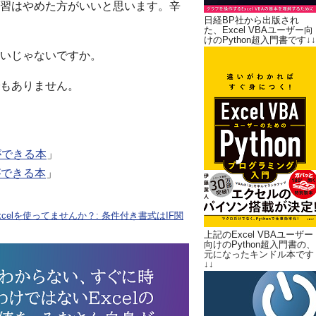
習はやめた方がいいと思います。辛
日経BP社から出版され
た、Excel VBAユーザー向
けのPython超入門書です↓↓
いじゃないですか。
もありません。
ができる本
」
ができる本
」
elを使ってませんか？: 条件付き書式はIF関
上記のExcel VBAユーザー
向けのPython超入門書の、
元になったキンドル本です
↓↓