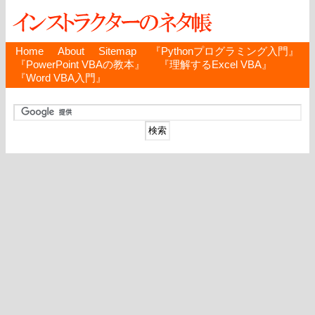
Home
About
Sitemap
『Pythonプログラミング入門』
『PowerPoint VBAの教本』
『理解するExcel VBA』
『Word VBA入門』