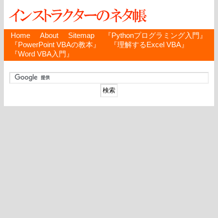
Home
About
Sitemap
『Pythonプログラミング入門』
『PowerPoint VBAの教本』
『理解するExcel VBA』
『Word VBA入門』