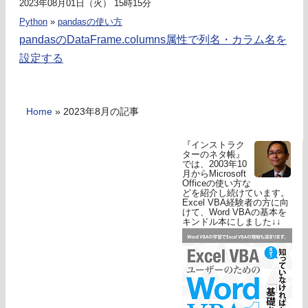
2023年08月01日（火） 15時15分
Python
»
pandasの使い方
pandasのDataFrame.columns属性で列名・カラム名を
設定する
Home
»
2023年8月の記事
『インストラク
ターのネタ帳』
では、2003年10
月からMicrosoft
Officeの使い方な
どを紹介し続けています。
Excel VBA経験者の方に向
けて、Word VBAの基本を
キンドル本にしました↓↓