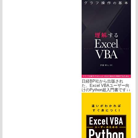
日経BP社から出版され
た、Excel VBAユーザー向
けのPython超入門書です↓↓