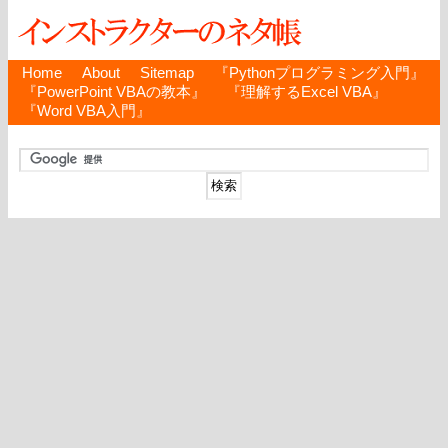
Home
About
Sitemap
『Pythonプログラミング入門』
『PowerPoint VBAの教本』
『理解するExcel VBA』
『Word VBA入門』