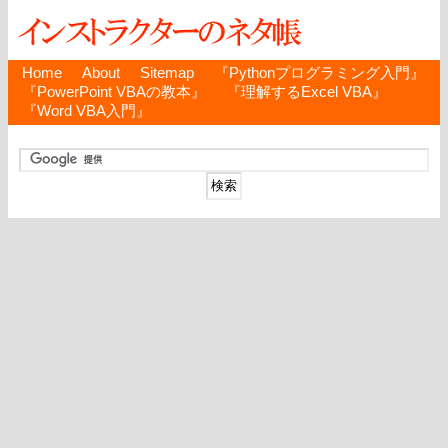
Home
About
Sitemap
『Pythonプログラミング入門』
『PowerPoint VBAの教本』
『理解するExcel VBA』
『Word VBA入門』