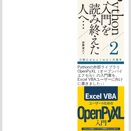
Pythonの外部ライブラリ
OpenPyXL（オープンパイ
エクセル）の入門書を、
Excel VBAユーザーに向け
に書きました↓↓