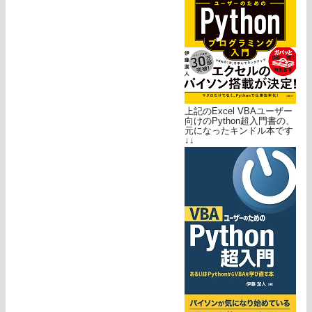
上記のExcel VBAユーザー
向けのPython超入門書の、
元になったキンドル本です
↓↓