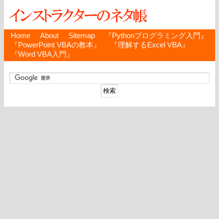
Home
About
Sitemap
『Pythonプログラミング入門』
『PowerPoint VBAの教本』
『理解するExcel VBA』
『Word VBA入門』