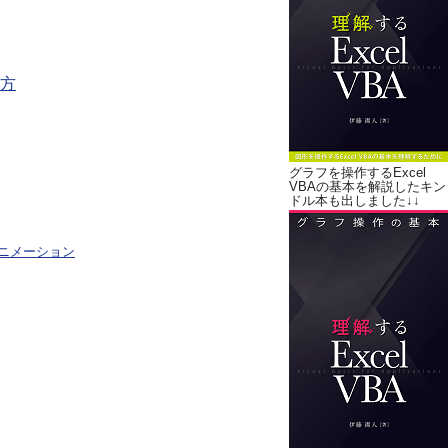
方
グラフを操作するExcel
VBAの基本を解説したキン
ドル本も出しました↓↓
ニメーション