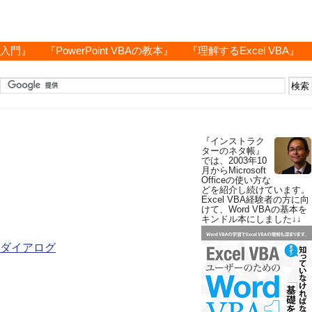
グ入門』
『PowerPoint VBAの教本』
『理解するExcel VBA』
『インストラク
ターのネタ帳』
では、2003年10
月からMicrosoft
Officeの使い方な
どを紹介し続けています。
Excel VBA経験者の方に向
けて、Word VBAの基本を
キンドル本にしました↓↓
ダイアログ