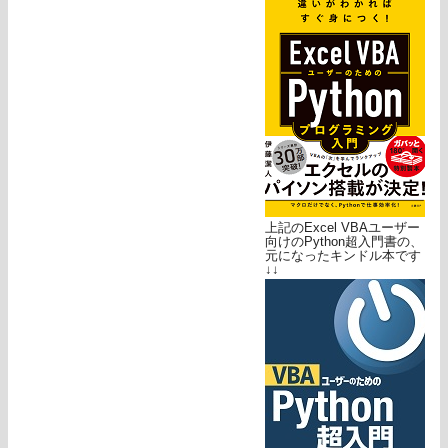
上記のExcel VBAユーザー
向けのPython超入門書の、
元になったキンドル本です
↓↓