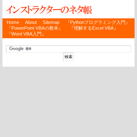
Home
About
Sitemap
『Pythonプログラミング入門』
『PowerPoint VBAの教本』
『理解するExcel VBA』
『Word VBA入門』