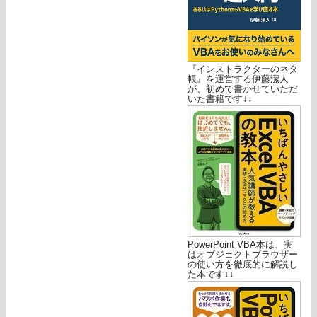
『インストラクターのネタ
帳』を運営する伊藤潔人
が、初めて書かせていただ
いた書籍です↓↓
PowerPoint VBA本は、実
はオブジェクトブラウザー
の使い方を徹底的に解説し
た本です↓↓