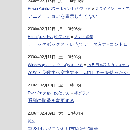
2006年02月13日（月） 15時13分
PowerPoint(パワーポイント)の使い方
»
スライドショー・ア
アニメーションを表示したくない
2006年02月12日（日） 0時08分
Excel(エクセル)の使い方
»
入力・編集
チェックボックス・レ点でデータ入力−コントロ
2006年02月11日（土） 0時06分
Windows(ウィンドウズ)の使い方
»
IME 日本語入力システム
かな・英数字へ変換する［Ctrl］キーを使った
2006年02月10日（金） 1時10分
Excel(エクセル)の使い方
»
棒グラフ
系列の順番を変更する
2006年02月09日（木） 17時34分
雑記
第23回パソコン利用技術研究集会