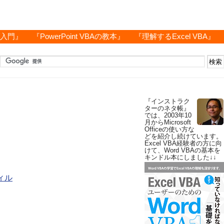
グ入門』
『PowerPoint VBAの教本』
『理解するExcel VBA』
『インストラク
ターのネタ帳』
では、2003年10
月からMicrosoft
Officeの使い方な
どを紹介し続けています。
Excel VBA経験者の方に向
けて、Word VBAの基本を
キンドル本にしました↓↓
ィル