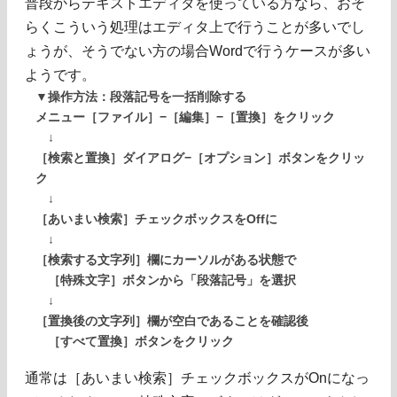
普段からテキストエディタを使っている方なら、おそ
らくこういう処理はエディタ上で行うことが多いでし
ょうが、そうでない方の場合Wordで行うケースが多い
ようです。
▼操作方法：段落記号を一括削除する
メニュー［ファイル］−［編集］−［置換］をクリック
↓
［検索と置換］ダイアログ−［オプション］ボタンをクリッ
ク
↓
［あいまい検索］チェックボックスをOffに
↓
［検索する文字列］欄にカーソルがある状態で
［特殊文字］ボタンから「段落記号」を選択
↓
［置換後の文字列］欄が空白であることを確認後
［すべて置換］ボタンをクリック
通常は［あいまい検索］チェックボックスがOnになっ