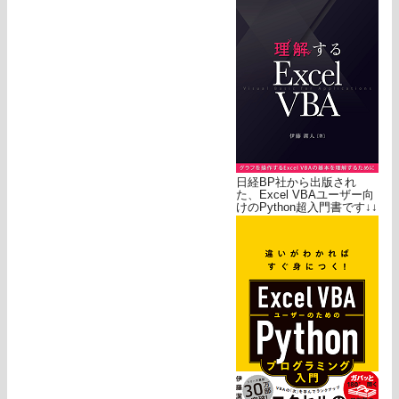
日経BP社から出版され
た、Excel VBAユーザー向
けのPython超入門書です↓↓