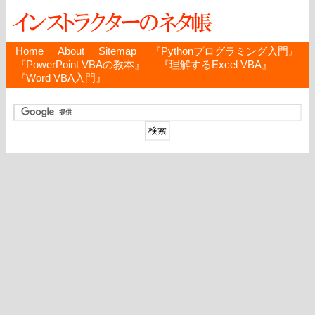
Home
About
Sitemap
『Pythonプログラミング入門』
『PowerPoint VBAの教本』
『理解するExcel VBA』
『Word VBA入門』