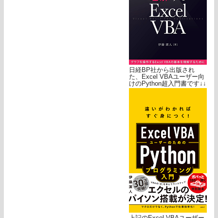
日経BP社から出版され
た、Excel VBAユーザー向
けのPython超入門書です↓↓
上記のExcel VBAユーザー