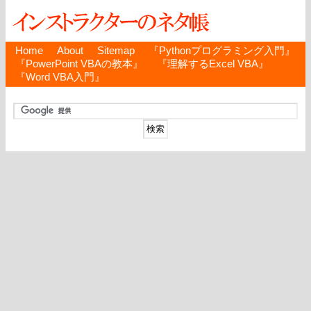
Home
About
Sitemap
『Pythonプログラミング入門』
『PowerPoint VBAの教本』
『理解するExcel VBA』
『Word VBA入門』