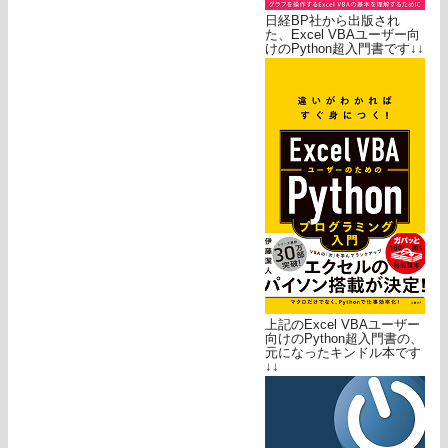
日経BP社から出版され
た、Excel VBAユーザー向
けのPython超入門書です↓↓
上記のExcel VBAユーザー
向けのPython超入門書の、
元になったキンドル本です
↓↓