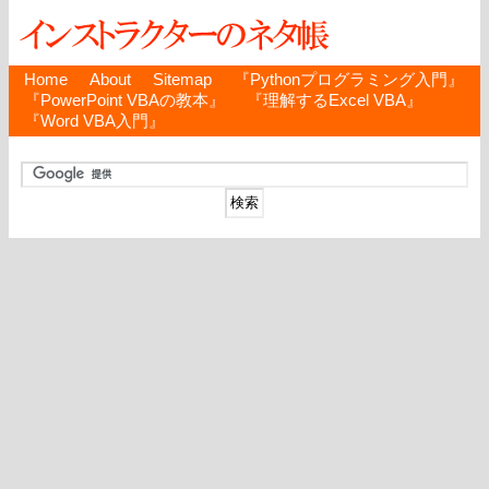
Home
About
Sitemap
『Pythonプログラミング入門』
『PowerPoint VBAの教本』
『理解するExcel VBA』
『Word VBA入門』