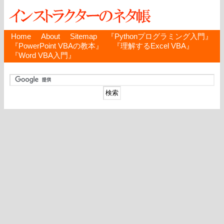
Home
About
Sitemap
『Pythonプログラミング入門』
『PowerPoint VBAの教本』
『理解するExcel VBA』
『Word VBA入門』