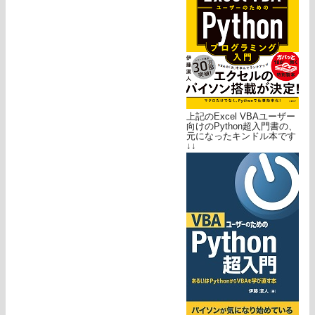
上記のExcel VBAユーザー
向けのPython超入門書の、
元になったキンドル本です
↓↓