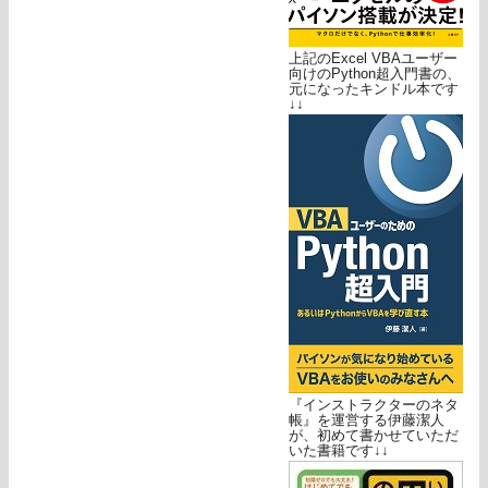
上記のExcel VBAユーザー
向けのPython超入門書の、
元になったキンドル本です
↓↓
『インストラクターのネタ
帳』を運営する伊藤潔人
が、初めて書かせていただ
いた書籍です↓↓