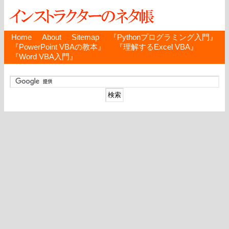
Home
About
Sitemap
『Pythonプログラミング入門』
『PowerPoint VBAの教本』
『理解するExcel VBA』
『Word VBA入門』