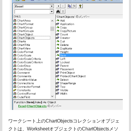
ワークシート上のChartObjectsコレクションオブジェ
クトは、WorksheetオブジェクトのChartObjectsメソ