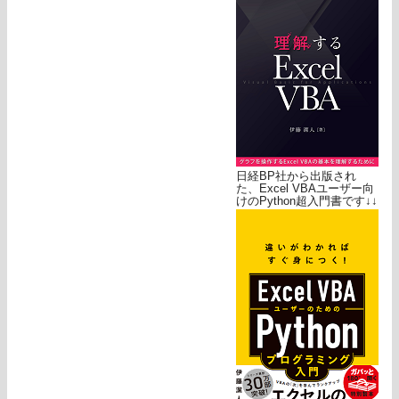
日経BP社から出版され
た、Excel VBAユーザー向
けのPython超入門書です↓↓