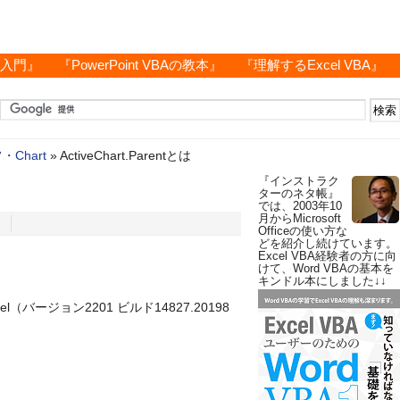
グ入門』
『PowerPoint VBAの教本』
『理解するExcel VBA』
・Chart
»
ActiveChart.Parentとは
『インストラク
ターのネタ帳』
では、2003年10
月からMicrosoft
Officeの使い方な
どを紹介し続けています。
Excel VBA経験者の方に向
けて、Word VBAの基本を
キンドル本にしました↓↓
Excel（バージョン2201 ビルド14827.20198