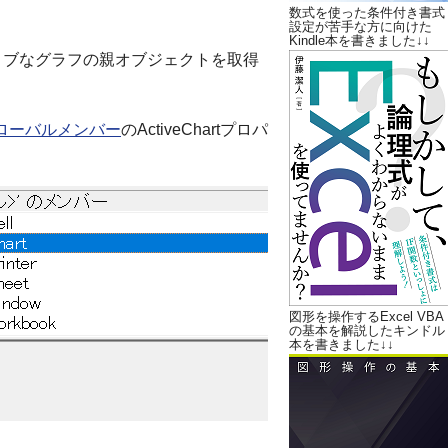
数式を使った条件付き書式
設定が苦手な方に向けた
Kindle本を書きました↓↓
」は、アクティブなグラフの親オブジェクトを取得
ローバルメンバー
のActiveChartプロパ
図形を操作するExcel VBA
の基本を解説したキンドル
本を書きました↓↓