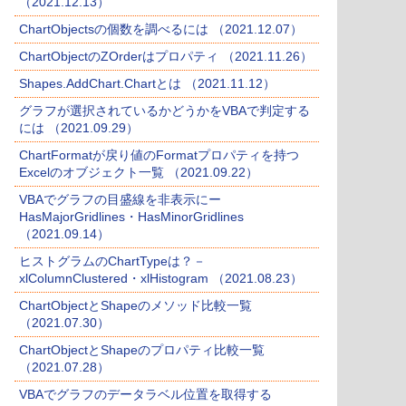
（2021.12.13）
ChartObjectsの個数を調べるには （2021.12.07）
ChartObjectのZOrderはプロパティ （2021.11.26）
Shapes.AddChart.Chartとは （2021.11.12）
グラフが選択されているかどうかをVBAで判定する
には （2021.09.29）
ChartFormatが戻り値のFormatプロパティを持つ
Excelのオブジェクト一覧 （2021.09.22）
VBAでグラフの目盛線を非表示にー
HasMajorGridlines・HasMinorGridlines
（2021.09.14）
ヒストグラムのChartTypeは？－
xlColumnClustered・xlHistogram （2021.08.23）
ChartObjectとShapeのメソッド比較一覧
（2021.07.30）
ChartObjectとShapeのプロパティ比較一覧
（2021.07.28）
VBAでグラフのデータラベル位置を取得する