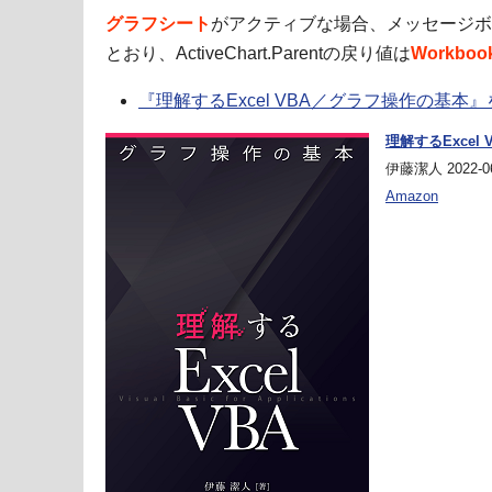
グラフシート
がアクティブな場合、メッセージボッ
とおり、ActiveChart.Parentの戻り値は
Workb
『理解するExcel VBA／グラフ操作の基本
理解するExcel
伊藤潔人 2022-06
Amazon