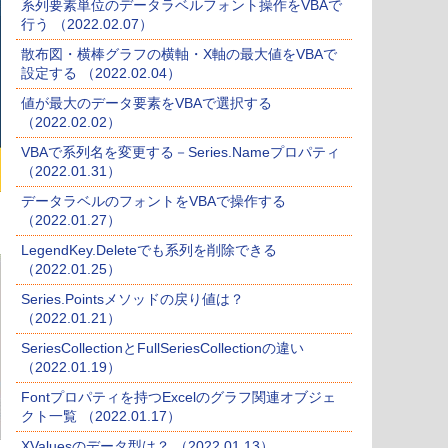
系列要素単位のデータラベルフォント操作をVBAで
行う （2022.02.07）
散布図・横棒グラフの横軸・X軸の最大値をVBAで
設定する （2022.02.04）
値が最大のデータ要素をVBAで選択する
（2022.02.02）
VBAで系列名を変更する－Series.Nameプロパティ
（2022.01.31）
データラベルのフォントをVBAで操作する
（2022.01.27）
LegendKey.Deleteでも系列を削除できる
（2022.01.25）
Series.Pointsメソッドの戻り値は？
（2022.01.21）
SeriesCollectionとFullSeriesCollectionの違い
（2022.01.19）
Fontプロパティを持つExcelのグラフ関連オブジェ
クト一覧 （2022.01.17）
XValuesのデータ型は？ （2022.01.13）