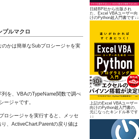
日経BP社から出版され
た、Excel VBAユーザー向
けのPython超入門書です↓↓
るサンプルマクロ
的に何なのかは簡単なSubプロシージャを実
す文字列を、VBAのTypeName関数で調べ
ロシージャです。
上記のExcel VBAユーザー
向けのPython超入門書の、
元になったキンドル本です
bプロシージャを実行すると、メッセ
↓↓
ActiveChart.Parentの戻り値は