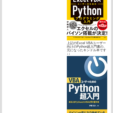
上記のExcel VBAユーザー
向けのPython超入門書の、
元になったキンドル本です
↓↓