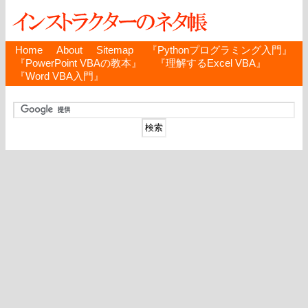
Home
About
Sitemap
『Pythonプログラミング入門』
『PowerPoint VBAの教本』
『理解するExcel VBA』
『Word VBA入門』