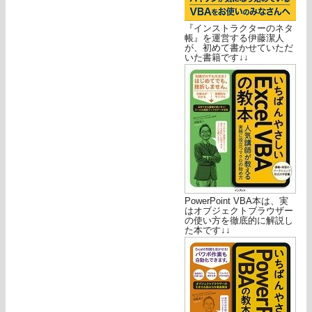
『インストラクターのネタ
帳』を運営する伊藤潔人
が、初めて書かせていただ
いた書籍です↓↓
PowerPoint VBA本は、実
はオブジェクトブラウザー
の使い方を徹底的に解説し
た本です↓↓