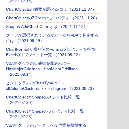
（2021.12.13）
ChartObjectsの個数を調べるには （2021.12.07）
ChartObjectのZOrderはプロパティ （2021.11.26）
Shapes.AddChart.Chartとは （2021.11.12）
グラフが選択されているかどうかをVBAで判定する
には （2021.09.29）
ChartFormatが戻り値のFormatプロパティを持つ
Excelのオブジェクト一覧 （2021.09.22）
VBAでグラフの目盛線を非表示にー
HasMajorGridlines・HasMinorGridlines
（2021.09.14）
ヒストグラムのChartTypeは？－
xlColumnClustered・xlHistogram （2021.08.23）
ChartObjectとShapeのメソッド比較一覧
（2021.07.30）
ChartObjectとShapeのプロパティ比較一覧
（2021.07.28）
VBAでグラフのデータラベル位置を取得する