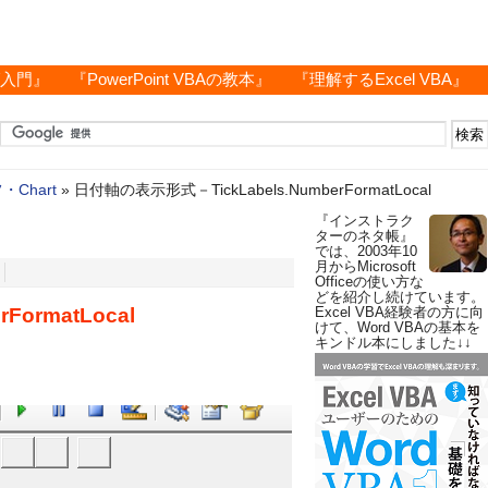
グ入門』
『PowerPoint VBAの教本』
『理解するExcel VBA』
・Chart
»
日付軸の表示形式－TickLabels.NumberFormatLocal
『インストラク
ターのネタ帳』
では、2003年10
月からMicrosoft
Officeの使い方な
どを紹介し続けています。
ormatLocal
Excel VBA経験者の方に向
けて、Word VBAの基本を
キンドル本にしました↓↓