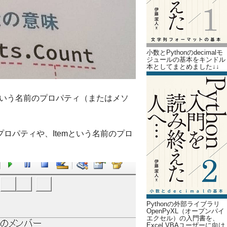
小数とPythonのdecimalモ
ジュールの基本をキンドル
本としてまとめました↓↓
という名前のプロパティ（またはメソ
ntプロパティや、Itemという名前のプロ
Pythonの外部ライブラリ
OpenPyXL（オープンパイ
エクセル）の入門書を、
Excel VBAユーザーに向け