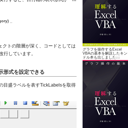
ory) _
ェクトの階層が深く、コードとしては
グラフを操作するExcel
に改行しています。
VBAの基本を解説したキン
ドル本も出しました↓↓
で軸の表示形式を設定できる
の目盛ラベルを表すTickLabelsを取得