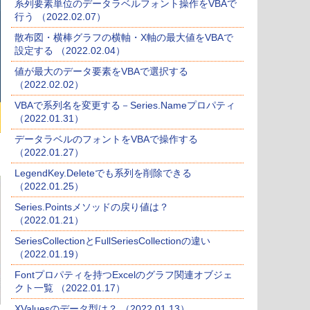
系列要素単位のデータラベルフォント操作をVBAで
行う （2022.02.07）
散布図・横棒グラフの横軸・X軸の最大値をVBAで
設定する （2022.02.04）
値が最大のデータ要素をVBAで選択する
（2022.02.02）
VBAで系列名を変更する－Series.Nameプロパティ
（2022.01.31）
データラベルのフォントをVBAで操作する
（2022.01.27）
LegendKey.Deleteでも系列を削除できる
（2022.01.25）
Series.Pointsメソッドの戻り値は？
（2022.01.21）
SeriesCollectionとFullSeriesCollectionの違い
（2022.01.19）
Fontプロパティを持つExcelのグラフ関連オブジェ
クト一覧 （2022.01.17）
XValuesのデータ型は？ （2022.01.13）