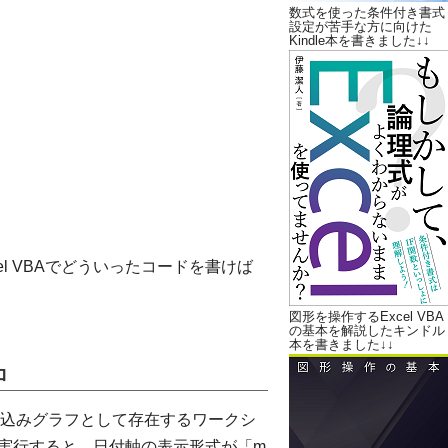
数式を使った条件付き書式
設定が苦手な方に向けた
Kindle本を書きました↓↓
l VBAでどういったコードを書けば
図形を操作するExcel VBA
の基本を解説したキンドル
本を書きました↓↓
ロ
込みグラフとして存在するワークシ
を実行すると、日付軸の表示形式が「m