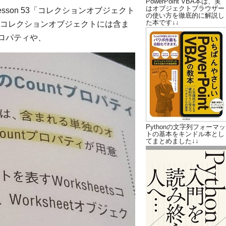
PowerPoint VBA本は、実
はオブジェクトブラウザー
esson 53「コレクションオブジェクト
の使い方を徹底的に解説し
た本です↓↓
コレクションオブジェクトには含ま
プロパティや、
Pythonの文字列フォーマッ
トの基本をキンドル本とし
てまとめました↓↓