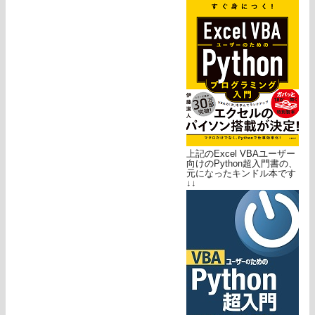
上記のExcel VBAユーザー
向けのPython超入門書の、
元になったキンドル本です
↓↓