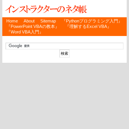
Home
About
Sitemap
『Pythonプログラミング入門』
『PowerPoint VBAの教本』
『理解するExcel VBA』
『Word VBA入門』