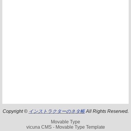
Copyright ©
インストラクターのネタ帳
All Rights Reserved.
Movable Type
vicuna CMS - Movable Type Template