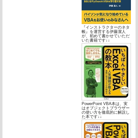
『インストラクターのネタ
帳』を運営する伊藤潔人
が、初めて書かせていただ
いた書籍です↓↓
PowerPoint VBA本は、実
はオブジェクトブラウザー
の使い方を徹底的に解説し
た本です↓↓