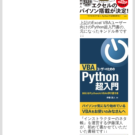
上記のExcel VBAユーザー
向けのPython超入門書の、
元になったキンドル本です
↓↓
『インストラクターのネタ
帳』を運営する伊藤潔人
が、初めて書かせていただ
いた書籍です↓↓