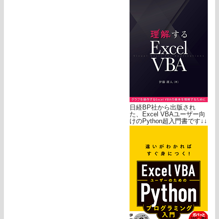
日経BP社から出版され
た、Excel VBAユーザー向
けのPython超入門書です↓↓