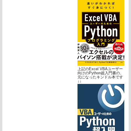
上記のExcel VBAユーザー
向けのPython超入門書の、
元になったキンドル本です
↓↓