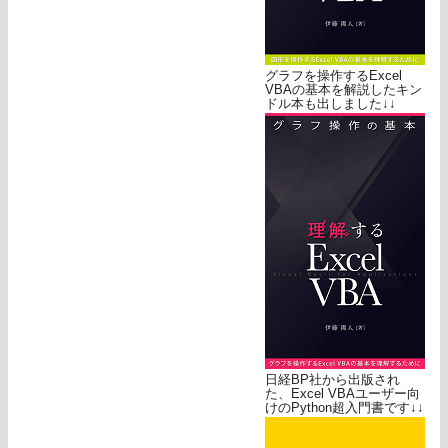
グラフを操作するExcel
VBAの基本を解説したキン
ドル本も出しました↓↓
日経BP社から出版され
た、Excel VBAユーザー向
けのPython超入門書です↓↓