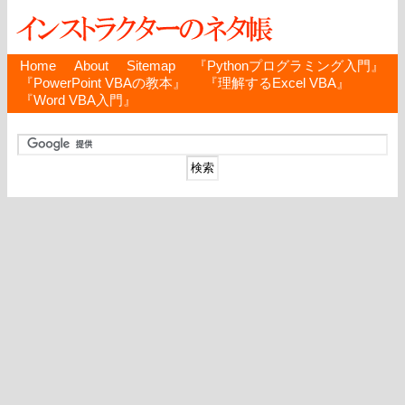
Home
About
Sitemap
『Pythonプログラミング入門』
『PowerPoint VBAの教本』
『理解するExcel VBA』
『Word VBA入門』