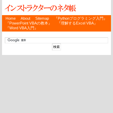
Home
About
Sitemap
『Pythonプログラミング入門』
『PowerPoint VBAの教本』
『理解するExcel VBA』
『Word VBA入門』