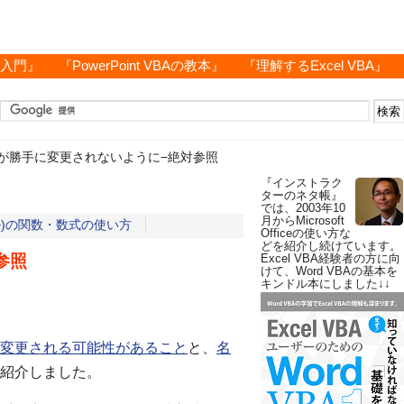
グ入門』
『PowerPoint VBAの教本』
『理解するExcel VBA』
が勝手に変更されないように−絶対参照
『インストラク
ターのネタ帳』
では、2003年10
月からMicrosoft
セル)の関数・数式の使い方
Officeの使い方な
どを紹介し続けています。
参照
Excel VBA経験者の方に向
けて、Word VBAの基本を
キンドル本にしました↓↓
変更される可能性があること
と、
名
紹介しました。