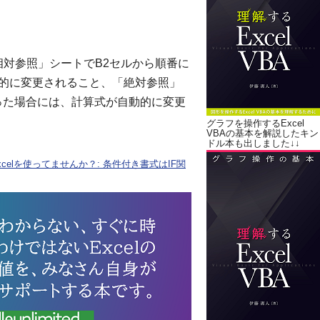
相対参照」シートでB2セルから順番に
動的に変更されること、「絶対参照」
った場合には、計算式が自動的に変更
グラフを操作するExcel
VBAの基本を解説したキン
ドル本も出しました↓↓
elを使ってませんか？: 条件付き書式はIF関