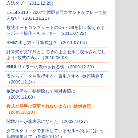
方法タブ （2011.12.29）
Excel 2010・2007で循環参照コマンドがグレーで使
えない （2011.11.21）
数式オートコンプリートのOn・Offを切り替えるキ
ーボード操作－Alt＋↓キー （2011.07.22）
BMIの出し方・計算式は？ （2011.07.04）
計算式が文字列としてそのままセルに表示されてし
まう−数式の表示 （2010.06.03）
#NULL!エラーの表示される例 （2009.12.30）
表からデータを取得する・表引きする−参照演算子
（2009.12.24）
絶対参照を一括解除して相対参照に
（2009.12.08）
数式が勝手に変更されないように−絶対参照
（2009.10.29）
関数バーが非表示になった （2009.10.27）
ダブルクリックで参照しているセルへ飛ぶには−セ
ル内編集オフ （2009.10.21）