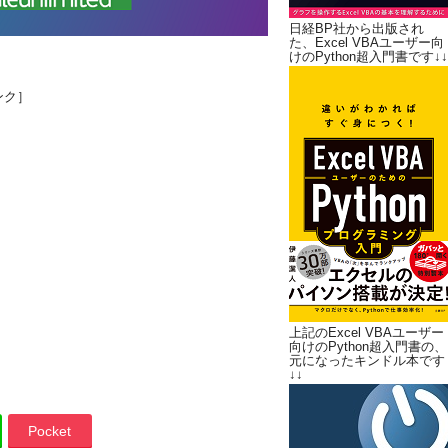
日経BP社から出版され
た、Excel VBAユーザー向
けのPython超入門書です↓↓
ンク］
上記のExcel VBAユーザー
向けのPython超入門書の、
元になったキンドル本です
↓↓
Pocket