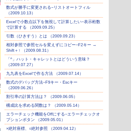
数式が勝手に変更される−リストオートフィル
（2009.10.13）
Excelで小数点以下を無視して計算したい−表示桁数
で計算する （2009.09.25）
引数（ひきすう）とは （2009.09.23）
相対参照で参照セルを変えずにコピー−F2キー →
Shift＋↑ （2009.08.31）
「^」ハット・キャレットとはどういう意味？
（2009.07.27）
九九表をExcelで作る方法 （2009.07.14）
数式のデバッグ方法−F9キー・Escキー
（2009.06.26）
割引率の計算方法は？ （2009.06.05）
構成比を求める関数は？ （2009.05.14）
エラーチェック機能をOffにする−エラーチェックオ
プションボタン （2009.05.01）
×絶対座標、○絶対参照 （2009.04.12）