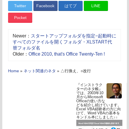
Twitter
Facebook
はてブ
LINE
Pocket
Newer：
スタートアップフォルダを指定−起動時に
すべてのファイルを開くフォルダ・XLSTART代
替フォルダ名
Older：
Office 2010, that's Office Twenty-Ten !
Home
»
ネット関連のネタ
»
△行換え、○改行
『インストラク
ターのネタ帳』
では、2003年10
月からMicrosoft
Officeの使い方な
どを紹介し続けています。
Excel VBA経験者の方に向
けて、Word VBAの基本を
キンドル本にしました↓↓