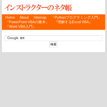
Home
About
Sitemap
『Pythonプログラミング入門』
『PowerPoint VBAの教本』
『理解するExcel VBA』
『Word VBA入門』