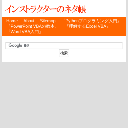
Home
About
Sitemap
『Pythonプログラミング入門』
『PowerPoint VBAの教本』
『理解するExcel VBA』
『Word VBA入門』