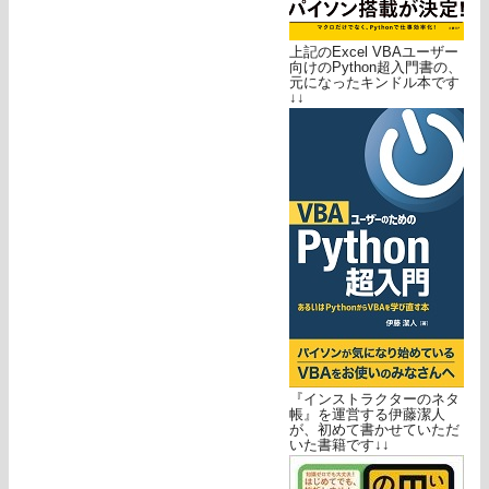
上記のExcel VBAユーザー
向けのPython超入門書の、
元になったキンドル本です
↓↓
『インストラクターのネタ
帳』を運営する伊藤潔人
が、初めて書かせていただ
いた書籍です↓↓