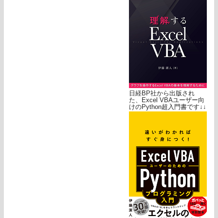
日経BP社から出版され
た、Excel VBAユーザー向
けのPython超入門書です↓↓