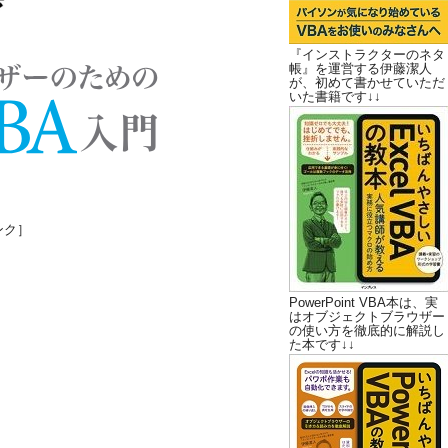
『インストラクターのネタ
帳』を運営する伊藤潔人
が、初めて書かせていただ
いた書籍です↓↓
ンク］
PowerPoint VBA本は、実
はオブジェクトブラウザー
の使い方を徹底的に解説し
た本です↓↓