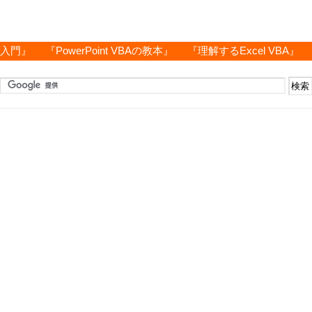
グ入門』
『PowerPoint VBAの教本』
『理解するExcel VBA』