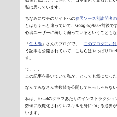
数値と似たような傾向で、日本全体で見るとだい
私は思っています。
ちなみにウチのサイトへの
参照ソース別訪問者の
とはちょっと違っていて、Googleが60%前後
心者ユーザーに著しく偏っているということもな
「
住太陽
」さんのブログで、「
このブログにおける F
う記事も公開されていて、こちらはやっぱりFire
す。
で、、、
この記事を書いていて私が、とっても気になった
なんでみなさん実数値を公開してらっしゃらない
私は、Excelのグラフあたりのインストラクシ
数値に誤魔化されないスキルを身につける必要が
います。