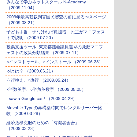
みんなで学ぶネットスクール N-Academy
（2009.11.04）
2009年最高裁裁判官国民審査の前に見るべきページ
（2009.08.21）
子ども手当：子なければ負担増 民主がマニフェス
トで説明 （2009.07.20）
投票支援ツール−東京都議会議員選挙の党派マニフ
ェストの政策分類結果 （2009.07.11）
×インストゥール、○インストール （2009.06.28）
lolとは？ （2009.06.21）
△行換え、○改行 （2009.05.24）
×半数英字、○半角英数字 （2009.05.05）
I saw a Google car ! （2009.04.29）
Movable Typeの再構築時間でレンタルサーバー比
較 （2009.03.28）
経済危機克服のための「有識者会合」
（2009.03.23）