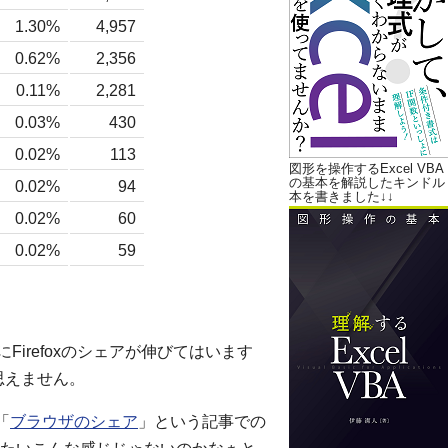
1.30%
4,957
0.62%
2,356
0.11%
2,281
0.03%
430
0.02%
113
図形を操作するExcel VBA
の基本を解説したキンドル
0.02%
94
本を書きました↓↓
0.02%
60
0.02%
59
にFirefoxのシェアが伸びてはいます
に思えません。
「
ブラウザのシェア
」という記事での