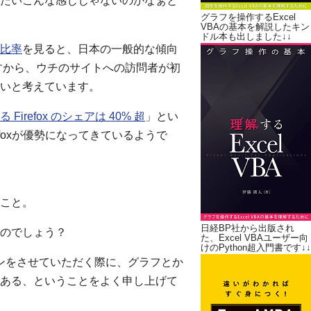
たいこんな感じじゃないのかなぁと
グラフを操作するExcel
VBAの基本を解説したキン
ドル本も出しました↓↓
比率
を見ると、日本の一般的な傾向
ですから、ウチのサイトへの訪問者が初
いと考えています。
irefox のシェアは 40% 超
」とい
foxが優勢になってきているようで
こと。
日経BP社から出版され
のでしょう？
た、Excel VBAユーザー向
けのPython超入門書です↓↓
ョンをさせていただく際に、グラフとか
ある、ということをよく申し上げて