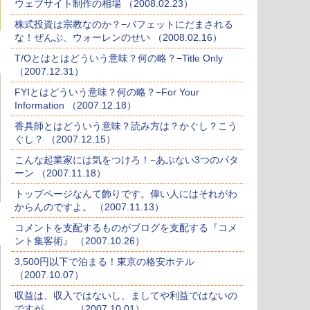
ウェブサイト制作の相場 （2008.02.23）
株式投資は宗教なのか？−バフェットにだまされる
な！ぜんぶ、ウォーレンのせい （2008.02.16）
T/Oとはとはどういう意味？何の略？−Title Only
（2007.12.31）
FYIとはどういう意味？何の略？−For Your
Information （2007.12.18）
香具師とはどういう意味？読み方は？かぐし？こう
ぐし？ （2007.12.15）
こんな起業家には気をつけろ！−あぶない3つのパタ
ーン （2007.11.18）
トップページなんて飾りです。偉い人にはそれがわ
からんのですよ。 （2007.11.13）
コメントを支配するものがブログを支配する『コメ
ント集客術』 （2007.10.26）
3,500円以下で泊まる！東京の格安ホテル
（2007.10.07）
収益は、収入ではないし、ましてや利益ではないの
ですが．．。 （2007.10.01）