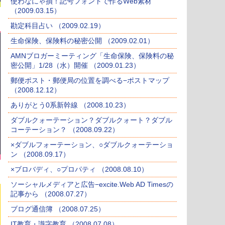
使わなにゃ損！記号フォントで作るWeb素材
（2009.03.15）
勘定科目占い （2009.02.19）
生命保険、保険料の秘密公開 （2009.02.01）
AMNブロガーミーティング「生命保険、保険料の秘
密公開」1/28（水）開催 （2009.01.23）
郵便ポスト・郵便局の位置を調べる−ポストマップ
（2008.12.12）
ありがとう0系新幹線 （2008.10.23）
ダブルクォーテーション？ダブルクォート？ダブル
コーテーション？ （2008.09.22）
×ダブルフォーテーション、○ダブルクォーテーショ
ン （2008.09.17）
×ブロバディ、○プロパティ （2008.08.10）
ソーシャルメディアと広告−excite.Web AD Timesの
記事から （2008.07.27）
ブログ通信簿 （2008.07.25）
IT教育・識字教育 （2008.07.08）