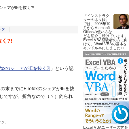
のシェアがIEを抜く?!
『インストラク
ターのネタ帳』
では、2003年10
月からMicrosoft
ネタ
Officeの使い方な
どを紹介し続けています。
く?!
Excel VBA経験者の方に向
けて、Word VBAの基本を
キンドル本にしました↓↓
foxのシェアがIEを抜く?!
」という記
今年の末までにFirefoxのシェアがIEを抜
感じですが、折角なので（？）釣られ
ンク］
Excel VBAユーザーの方を