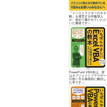
『インストラクターのネタ
帳』を運営する伊藤潔人
が、初めて書かせていただ
いた書籍です↓↓
PowerPoint VBA本は、実
はオブジェクトブラウザー
の使い方を徹底的に解説し
た本です↓↓