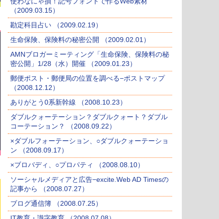
使わなにゃ損！記号フォントで作るWeb素材
（2009.03.15）
勘定科目占い （2009.02.19）
生命保険、保険料の秘密公開 （2009.02.01）
AMNブロガーミーティング「生命保険、保険料の秘
密公開」1/28（水）開催 （2009.01.23）
郵便ポスト・郵便局の位置を調べる−ポストマップ
（2008.12.12）
ありがとう0系新幹線 （2008.10.23）
ダブルクォーテーション？ダブルクォート？ダブル
コーテーション？ （2008.09.22）
×ダブルフォーテーション、○ダブルクォーテーショ
ン （2008.09.17）
×ブロバディ、○プロパティ （2008.08.10）
ソーシャルメディアと広告−excite.Web AD Timesの
記事から （2008.07.27）
ブログ通信簿 （2008.07.25）
IT教育・識字教育 （2008.07.08）