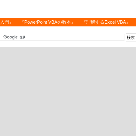
グ入門』
『PowerPoint VBAの教本』
『理解するExcel VBA』