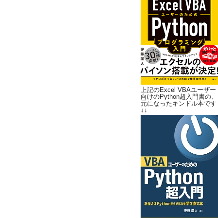
上記のExcel VBAユーザー
向けのPython超入門書の、
元になったキンドル本です
↓↓