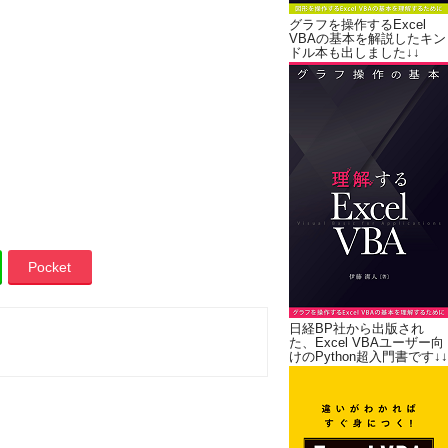
グラフを操作するExcel
VBAの基本を解説したキン
ドル本も出しました↓↓
Pocket
日経BP社から出版され
た、Excel VBAユーザー向
けのPython超入門書です↓↓