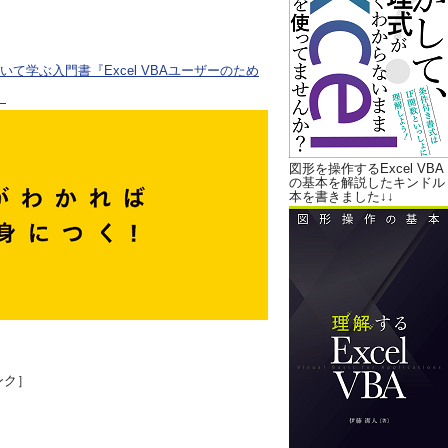
ついて学ぶ入門書『Excel VBAユーザーのため
。
図形を操作するExcel VBA
の基本を解説したキンドル
本を書きました↓↓
ンク］