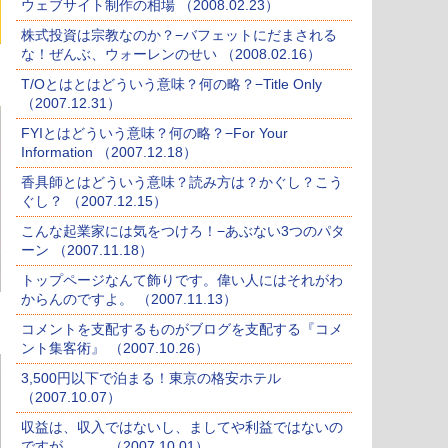
ウェブサイト制作の相場 （2008.02.23）
株式投資は宗教なのか？−バフェットにだまされる
な！ぜんぶ、ウォーレンのせい （2008.02.16）
T/Oとはとはどういう意味？何の略？−Title Only
（2007.12.31）
FYIとはどういう意味？何の略？−For Your
Information （2007.12.18）
香具師とはどういう意味？読み方は？かぐし？こう
ぐし？ （2007.12.15）
こんな起業家には気をつけろ！−あぶない3つのパタ
ーン （2007.11.18）
トップページなんて飾りです。偉い人にはそれがわ
からんのですよ。 （2007.11.13）
コメントを支配するものがブログを支配する『コメ
ント集客術』 （2007.10.26）
3,500円以下で泊まる！東京の格安ホテル
（2007.10.07）
収益は、収入ではないし、ましてや利益ではないの
ですが．．。 （2007.10.01）